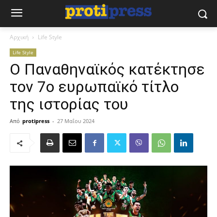
Αρχική
Life Style
Life Style
Ο Παναθηναϊκός κατέκτησε
τον 7ο ευρωπαϊκό τίτλο
της ιστορίας του
Από
protipress
-
27 Μαΐου 2024