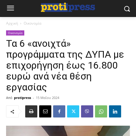
Αρχική
Οικονομία
Οικονομία
Τα 6 «ανοιχτά»
προγράμματα της ΔΥΠΑ με
επιχορήγηση έως 16.800
ευρώ ανά νέα θέση
εργασίας
Από
protipress
-
15 Μαΐου 2024