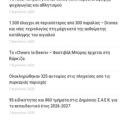
Πρόσφατα άρθρα
Το Allou! fan park γίνεται πόλος πολιτισμού, αναψυχής,
ψυχαγωγίας και αθλητισμού