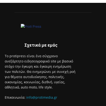
7 Αυγούστου 2026
1.500 έλεγχοι σε περισσότερες από 300 παραλίες – Drones
και νέες τεχνολογίες στη μάχη κατά της αυθαίρετης
κατάληψης του αιγιαλού
7 Αυγούστου 2026
Το «Cheers to Beers» – Φεστιβάλ Μπύρας έρχεται στη
Βάρκιζα
7 Αυγούστου 2026
Ολοκληρώθηκαν 325 αυτοψίες στις πληγείσες από τις
πυρκαγιές περιοχές
7 Αυγούστου 2026
95 ειδικότητες και 860 τμήματα στις Δημόσιες Σ.Α.Ε.Κ. για
το εκπαιδευτικό έτος 2026-2027
7 Αυγούστου 2026