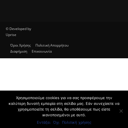
Σχετικά με εμάς
Το protipress είναι ένα σύγχρονο
ανεξάρτητο ειδησεογραφικό site με βασικό
στόχο την έγκυρη και έγκαιρη ενημέρωση
των πολιτών. Θα ενημερώνει με συνεχή ροή
για θέματα αυτοδιοίκησης, πολιτικής,
οικονομίας, κοινωνίας, διεθνή, υγείας,
αθλητικά, auto moto, life style.
Χρησιμοποιούμε cookies για να σας προσφέρουμε την
καλύτερη δυνατή εμπειρία στη σελίδα μας. Εάν συνεχίσετε να
Επικοινωνία:
info@protimedia.gr
χρησιμοποιείτε τη σελίδα, θα υποθέσουμε πως είστε
ικανοποιημένοι με αυτό.
Εντάξει
Όχι
Πολιτική χρήσης