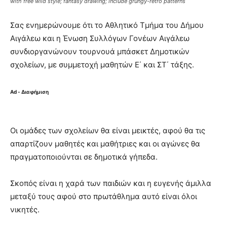
with free wild style; fantasy drawing; include grungy-retro patterns
Σας ενημερώνουμε ότι το Αθλητικό Τμήμα του Δήμου
Αιγάλεω και η Ένωση Συλλόγων Γονέων Αιγάλεω
συνδιοργανώνουν τουρνουά μπάσκετ Δημοτικών
σχολείων, με συμμετοχή μαθητών Ε΄ και ΣΤ΄ τάξης.
Ad - Διαφήμιση
Οι ομάδες των σχολείων θα είναι μεικτές, αφού θα τις
απαρτίζουν μαθητές και μαθήτριες και οι αγώνες θα
πραγματοποιούνται σε δημοτικά γήπεδα.
Σκοπός είναι η χαρά των παιδιών και η ευγενής άμιλλα
μεταξύ τους αφού στο πρωτάθλημα αυτό είναι όλοι
νικητές.