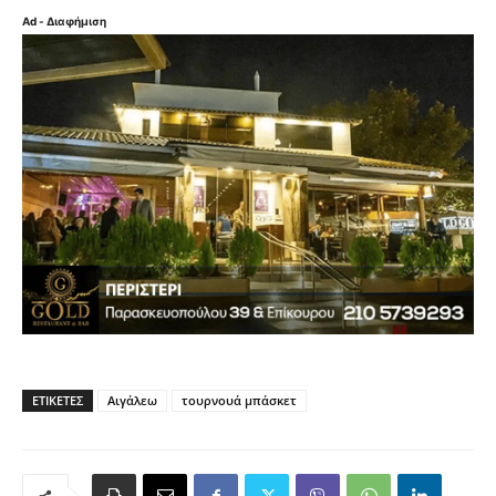
Ad - Διαφήμιση
ΕΤΙΚΈΤΕΣ
Αιγάλεω
τουρνουά μπάσκετ