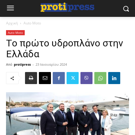
Αρχική
Auto Moto
Auto Moto
Tο πρώτο υδροπλάνο στην
Ελλάδα
Από
protipress
-
23 Ιανουαρίου 2024