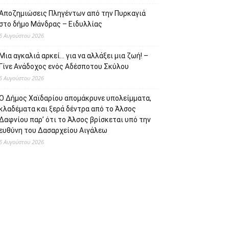
Αποζημιώσεις Πληγέντων από την Πυρκαγιά
στο δήμο Μάνδρας – Ειδυλλίας
6 Αυγούστου 2026
Μια αγκαλιά αρκεί… για να αλλάξει μια ζωή! –
Γίνε Ανάδοχος ενός Αδέσποτου Σκύλου
6 Αυγούστου 2026
Ο Δήμος Χαϊδαρίου απομάκρυνε υπολείμματα,
κλαδέματα και ξερά δέντρα από το Άλσος
Δαφνίου παρ’ ότι το Άλσος βρίσκεται υπό την
ευθύνη του Δασαρχείου Αιγάλεω
6 Αυγούστου 2026