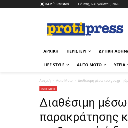
C
Πέμπτη, 6 Αυγούστου, 2026
34.2
Peristeri
ΑΡΧΙΚΉ
ΠΕΡΙΣΤΈΡΙ
ΔΥΤΙΚΉ ΑΘΉΝ
LIFE STYLE
AUTO MOTO
ΥΓΕΊΑ
Αρχική
Auto Moto
Διαθέσιμη μέσω του gov.gr η ά
Auto Moto
Διαθέσιμη μέσω 
παρακράτησης κ