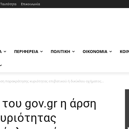
Ταυτότητα
Επικοινωνία
Α
ΠΕΡΙΦΈΡΕΙΑ
ΠΟΛΙΤΙΚΉ
ΟΙΚΟΝΟΜΊΑ
ΚΟΙ
ρση παρακράτησης κυριότητας επιβατικού ή δικύκλου οχήματος...
του gov.gr η άρση
υριότητας