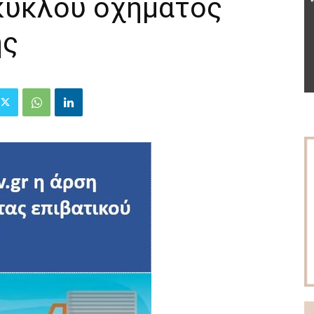
ικύκλου οχήματος
ης