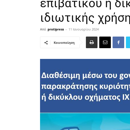
επιβατικού ή δ
ιδιωτικής χρήσ
Από
protipress
-
11 Ιανουαρίου 2024
Κοινοποίηση