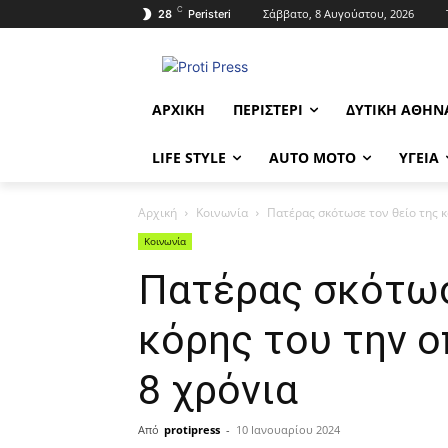
C
Σάββατο, 8 Αυγούστου, 2026
28
Peristeri
ΑΡΧΙΚΉ
ΠΕΡΙΣΤΈΡΙ
ΔΥΤΙΚΉ ΑΘΉΝ
LIFE STYLE
AUTO MOTO
ΥΓΕΊΑ
Αρχική
Κοινωνία
Πατέρας σκότωσε τον θείο της 
Κοινωνία
Πατέρας σκότωσ
κόρης του την 
8 χρόνια
Από
protipress
-
10 Ιανουαρίου 2024