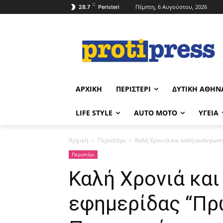
C
Πέμπτη, 6 Αυγούστου, 2026
28.7
Peristeri
ΑΡΧΙΚΉ
ΠΕΡΙΣΤΈΡΙ
ΔΥΤΙΚΉ ΑΘΉΝ
LIFE STYLE
AUTO MOTO
ΥΓΕΊΑ
Αρχική
Περιστέρι
Καλή Χρονιά και καλή ανάνγωση
Περιστέρι
Καλή Χρονιά και
εφημερίδας “Πρ