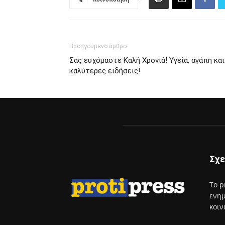
Προηγούμενο άρθρο
Σας ευχόμαστε Καλή Χρονιά! Υγεία, αγάπη και
καλύτερες ειδήσεις!
Σχε
Το p
ενημ
κοιν