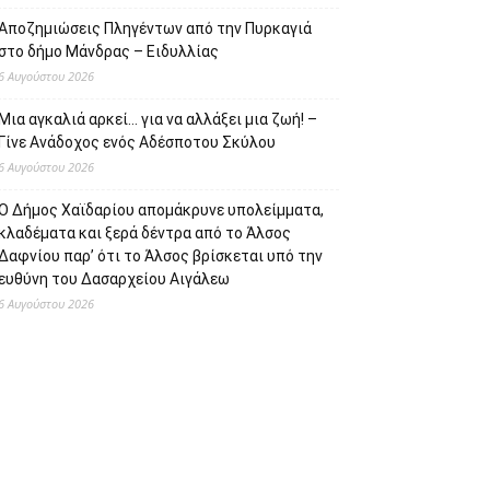
Αποζημιώσεις Πληγέντων από την Πυρκαγιά
στο δήμο Μάνδρας – Ειδυλλίας
6 Αυγούστου 2026
Μια αγκαλιά αρκεί… για να αλλάξει μια ζωή! –
Γίνε Ανάδοχος ενός Αδέσποτου Σκύλου
6 Αυγούστου 2026
Ο Δήμος Χαϊδαρίου απομάκρυνε υπολείμματα,
κλαδέματα και ξερά δέντρα από το Άλσος
Δαφνίου παρ’ ότι το Άλσος βρίσκεται υπό την
ευθύνη του Δασαρχείου Αιγάλεω
6 Αυγούστου 2026