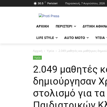
C
Παρασκευή, 7 Αυγούστου, 2026
30.5
Peristeri
ΑΡΧΙΚΉ
ΠΕΡΙΣΤΈΡΙ
ΔΥΤΙΚΉ ΑΘΉΝ
LIFE STYLE
AUTO MOTO
ΥΓΕΊΑ
Αρχική
Υγεία
2.049 μαθητές και μαθήτριες δημιο
Υγεία
2.049 μαθητές κ
δημιούργησαν Χ
στολισμό για τα
Παιδιατρικών Κ