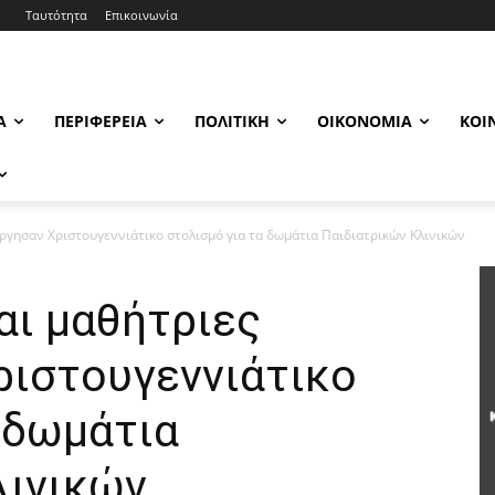
Ταυτότητα
Επικοινωνία
Α
ΠΕΡΙΦΈΡΕΙΑ
ΠΟΛΙΤΙΚΉ
ΟΙΚΟΝΟΜΊΑ
ΚΟΙ
ύργησαν Χριστουγεννιάτικο στολισμό για τα δωμάτια Παιδιατρικών Κλινικών
αι μαθήτριες
ριστουγεννιάτικο
 δωμάτια
λινικών