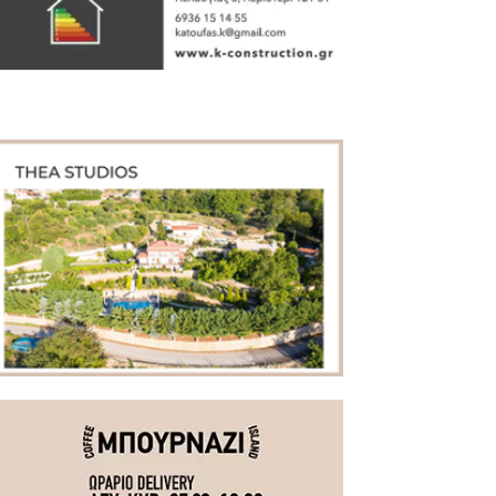
Πρόσφατα άρθρα
Το «Cheers to Beers» – Φεστιβάλ Μπύρας