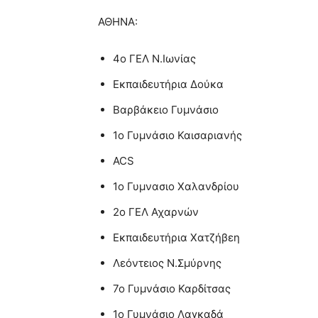
ΑΘΗΝΑ:
4ο ΓΕΛ Ν.Ιωνίας
Εκπαιδευτήρια Δούκα
Βαρβάκειο Γυμνάσιο
1ο Γυμνάσιο Καισαριανής
ACS
1o Γυμνασιο Χαλανδρίου
2ο ΓΕΛ Αχαρνών
Εκπαιδευτήρια Χατζήβεη
Λεόντειος Ν.Σμύρνης
7ο Γυμνάσιο Καρδίτσας
1ο Γυμνάσιο Λαγκαδά