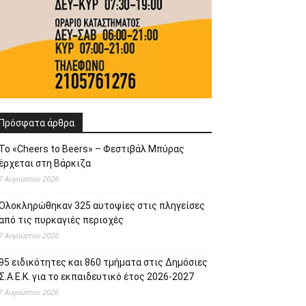
έρχεται στη Βάρκιζα
7 Αυγούστου 2026
Ολοκληρώθηκαν 325 αυτοψίες στις πληγείσες
από τις πυρκαγιές περιοχές
7 Αυγούστου 2026
95 ειδικότητες και 860 τμήματα στις Δημόσιες
Σ.Α.Ε.Κ. για το εκπαιδευτικό έτος 2026-2027
7 Αυγούστου 2026
Εργασίες και επισκευές σε σχολεία του
Χαϊδαρίου
7 Αυγούστου 2026
Ήττα στο τελευταίο φιλικό για τον Ατρόμητο
7 Αυγούστου 2026