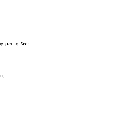
ιρηματική ιδέα;
ο;