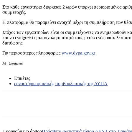
Στο κάθε εργαστήριο διάρκειας 2 ωρών υπάρχει περιορισμένος αρι
συμμετοχής.
Η πλατφόρμα θα παραμείνει ανοιχτή μέχρι τη συμπλήρωση των θέσ
Στόχος των εργαστηρίων είναι οι συμμετέχοντες να ενημερωθούν κα
και να ενισχυθεί η απασχολησιμότητά τους μέσω ενός αποτελεσματικ
δικτύωσης.
Για περισσότερες πληροφορίες
www.dypa.gov.gr
Ad - Διαφήμιση
Ετικέτες
εργαστήρια ομαδικής συμβουλευτικής της ΔΥΠΑ
Κοινοποίηση
Προηγούμενο άρθρο
Πρόσθετα φωτιστικά τύπου ΛΕΝΤ στο Χαϊδάρι