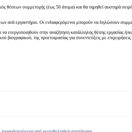
θμός θέσεων συμμετοχής (έως 50 άτομα) και θα τηρηθεί αυστηρά σει
εων ανά εργαστήριο. Οι ενδιαφερόμενοι μπορούν να δηλώσουν συμμε
ι να ενεργοποιηθούν στην αναζήτηση κατάλληλης θέσης εργασίας ή/κα
ού βιογραφικού, της προετοιμασίας για συνεντεύξεις με επιχειρήσει
 τροφοδοτούμενα από φωτοβολταϊκά συστήματα