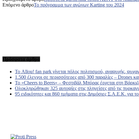
Επόμενο άρθρο
Το πρόγραμμα των αγώνων Karting του 2024
Πρόσφατα άρθρα
Το Allou! fan park γίνεται πόλος πολιτισμού, αναψυχής, ψυχα
1.500 έλεγχοι σε περισσότερες από 300 παραλίες – Drones και
Το «Cheers to Beers» – Φεστιβάλ Μπύρας έρχεται στη Βάρκιζ
Ολοκληρώθηκαν 325 αυτοψίες στις πληγείσες από τις πυρκαγι
95 ειδικότητες και 860 τμήματα στις Δημόσιες Σ.Α.Ε.Κ. για τ