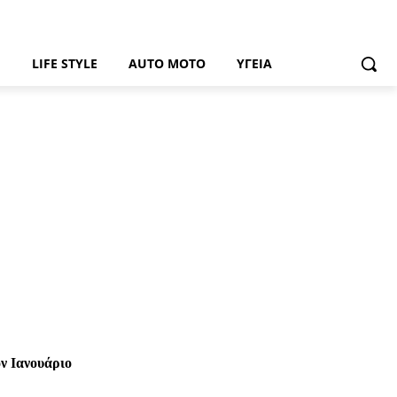
Ή
LIFE STYLE
AUTO MOTO
ΥΓΕΊΑ
ν Ιανουάριο