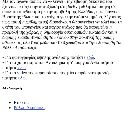
Με τον αγώνα αισίως να «κλείνει» την έβδομη δεκαετία του
έχοντας πετύχει την καταξίωση στη διεθνή αθλητική σκηνή σε
απόλυτο συνδυασμό με την προβολή της Ελλάδας, ο κ. Γιάννης
Βρούτσης έδωσε και το στίγμα για την επόμενη ημέρα, λέγοντας
πως
«αυτή η εμβληματική διοργάνωση θα συνεχίσει να τελεί υπό τη
σκέπη του υπουργείου και πάγιος στόχος μας θα παραμείνει η
προβολή της χώρας, η δημιουργία οικονομικών ευκαιριών και η
διαρκής ευαισθητοποίηση του κοινού στην πολιτική της οδικής
ασφάλειας, όλα τους μέσα από το σχεδιασμό και την υλοποίηση του
Ράλλυ Ακρόπολις».
• Για φωτογραφίες υψηλής ανάλυσης πατήστε
εδώ
.
• Για το χαιρετισμό του Αναπληρωτή Υπουργού Αθλητισμού
πατήστε
εδώ
.
• Για το video της παρουσίασης της μίνι σειράς ντοκιμαντέρ
πατήστε
εδώ
.
Ad - Διαφήμιση
Ετικέτες
Ράλλυ Ακρόπολις