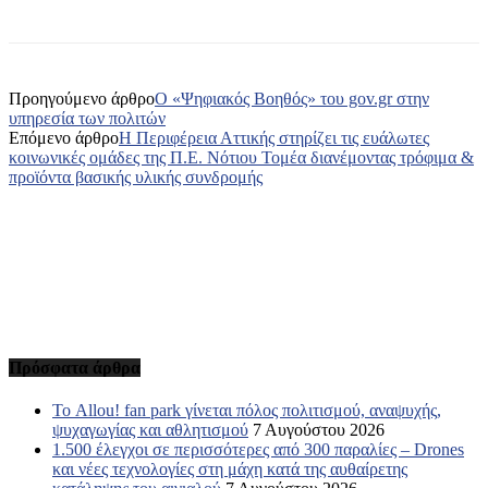
Προηγούμενο άρθρο
O «Ψηφιακός Βοηθός» του gov.gr στην
υπηρεσία των πολιτών
Επόμενο άρθρο
Η Περιφέρεια Αττικής στηρίζει τις ευάλωτες
κοινωνικές ομάδες της Π.Ε. Νότιου Τομέα διανέμοντας τρόφιμα &
προϊόντα βασικής υλικής συνδρομής
Πρόσφατα άρθρα
Το Allou! fan park γίνεται πόλος πολιτισμού, αναψυχής,
ψυχαγωγίας και αθλητισμού
7 Αυγούστου 2026
1.500 έλεγχοι σε περισσότερες από 300 παραλίες – Drones
και νέες τεχνολογίες στη μάχη κατά της αυθαίρετης