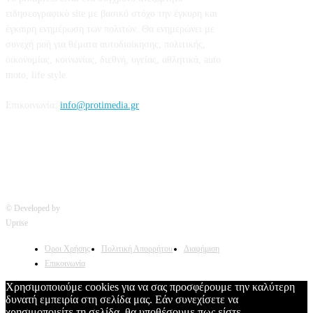
ειδησεογραφικό site με βασικό στόχο την έγκυρη και
έγκαιρη ενημέρωση των πολιτών. Θα ενημερώνει με
συνεχή ροή για θέματα αυτοδιοίκησης, πολιτικής,
οικονομίας, κοινωνίας, διεθνή, υγείας, αθλητικά, auto
moto, life style.
Επικοινωνία:
info@protimedia.gr
© Developed by
Uprise
Όροι Χρήσης
Πολιτική Απορρήτου
Διαφήμιση
Επικοινωνία
Χρησιμοποιούμε cookies για να σας προσφέρουμε την καλύτερη
δυνατή εμπειρία στη σελίδα μας. Εάν συνεχίσετε να
χρησιμοποιείτε τη σελίδα, θα υποθέσουμε πως είστε