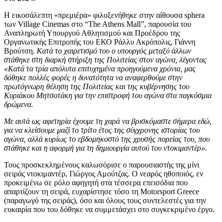
Η εικοσάλεπτη «πρεμιέρα» φιλοξενήθηκε στην αίθουσα sphera
των Village Cinemas στο “The Athens Mall”, παρουσία του
Αναπληρωτή Υπουργού Αθλητισμού και Προέδρου της
Οργανωτικής Επιτροπής του ΕΚΟ Ράλλυ Ακρόπολις, Γιάννη
Βρούτση.
Κατά το χαιρετισμό του ο υπουργός μεταξύ άλλων
στάθηκε στη διαρκή στήριξη της Πολιτείας στον αγώνα, λέγοντας
«Κατά τα τρία απόλυτα επιτυχημένα προηγούμενα χρόνια, μας
δόθηκε πολλές φορές η δυνατότητα να αναφερθούμε στην
πρωτόγνωρη θέληση της Πολιτείας και της κυβέρνησης του
Κυριάκου Μητσοτάκη για την επιστροφή του αγώνα στα παγκόσμια
δρώμενα.
Με αυτά ως αφετηρία έχουμε τη χαρά να βρισκόμαστε σήμερα εδώ,
για να κλείσουμε μαζί το τρίτο έτος της σύγχρονης ιστορίας του
αγώνα, αλλά κυρίως το εβδομηκοστό της χρυσής πορείας του, που
στάθηκε και η αφορμή για τη δημιουργία αυτού του ντοκιμαντέρ».
Τους προσκεκλημένους καλωσόρισε ο παρουσιαστής της μίνι
σειράς ντοκιμαντέρ, Γιώργος Αμούτζας. Ο νεαρός ηθοποιός, εν
προκειμένω σε ρόλο αφηγητή στα τέσσερα επεισόδια που
απαρτίζουν τη σειρά, ευχαρίστησε τόσο τη Motorsport Greece
(παραγωγό της σειράς), όσο και όλους τους συντελεστές για την
ευκαιρία που του δόθηκε να συμμετάσχει στο συγκεκριμένο έργο.