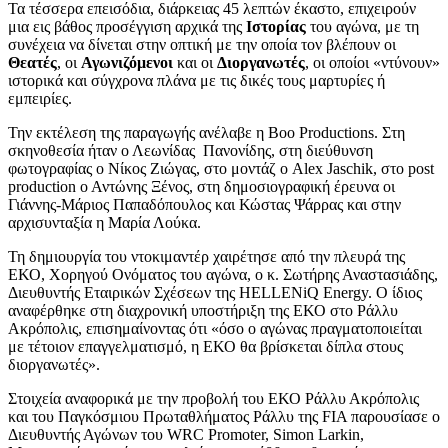
Τα τέσσερα επεισόδια, διάρκειας 45 λεπτών έκαστο, επιχειρούν
μια εις βάθος προσέγγιση αρχικά της
Ιστορίας
του αγώνα, με τη
συνέχεια να δίνεται στην οπτική με την οποία τον βλέπουν οι
Θεατές
, οι
Αγωνιζόμενοι
και οι
Διοργανωτές
, οι οποίοι «ντύνουν»
ιστορικά και σύγχρονα πλάνα με τις δικές τους μαρτυρίες ή
εμπειρίες.
Την εκτέλεση της παραγωγής ανέλαβε η Boo Productions. Στη
σκηνοθεσία ήταν ο Λεωνίδας Πανονίδης, στη διεύθυνση
φωτογραφίας ο Νίκος Ζιώγας, στο μοντάζ ο Alex Jaschik, στο post
production ο Αντώνης Ξένος, στη δημοσιογραφική έρευνα οι
Γιάννης-Μάριος Παπαδόπουλος και Κώστας Ψάρρας και στην
αρχισυνταξία η Μαρία Λούκα.
Τη δημιουργία του ντοκιμαντέρ χαιρέτησε από την πλευρά της
ΕΚΟ, Χορηγού Ονόματος του αγώνα, ο κ. Σωτήρης Αναστασιάδης,
Διευθυντής Εταιρικών Σχέσεων της HELLENiQ Energy. Ο ίδιος
αναφέρθηκε στη διαχρονική υποστήριξη της ΕΚΟ στο Ράλλυ
Ακρόπολις, επισημαίνοντας ότι «όσο ο αγώνας πραγματοποιείται
με τέτοιον επαγγελματισμό, η ΕΚΟ θα βρίσκεται δίπλα στους
διοργανωτές».
Στοιχεία αναφορικά με την προβολή του ΕΚΟ Ράλλυ Ακρόπολις
και του Παγκόσμιου Πρωταθλήματος Ράλλυ της FIA παρουσίασε ο
Διευθυντής Αγώνων του WRC Promoter, Simon Larkin,