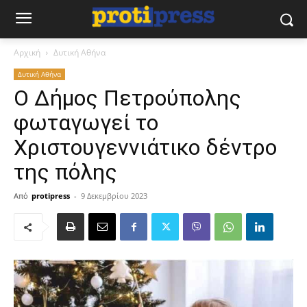
Αρχική
Δυτική Αθήνα
Δυτική Αθήνα
Ο Δήμος Πετρούπολης
φωταγωγεί το
Χριστουγεννιάτικο δέντρο
της πόλης
Από
protipress
-
9 Δεκεμβρίου 2023