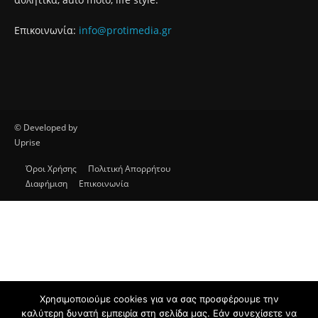
Σχετικά με εμάς
Το protipress είναι ένα σύγχρονο
ανεξάρτητο ειδησεογραφικό site με βασικό
στόχο την έγκυρη και έγκαιρη ενημέρωση
των πολιτών. Θα ενημερώνει με συνεχή ροή
για θέματα αυτοδιοίκησης, πολιτικής,
οικονομίας, κοινωνίας, διεθνή, υγείας,
αθλητικά, auto moto, life style.
Χρησιμοποιούμε cookies για να σας προσφέρουμε την
καλύτερη δυνατή εμπειρία στη σελίδα μας. Εάν συνεχίσετε να