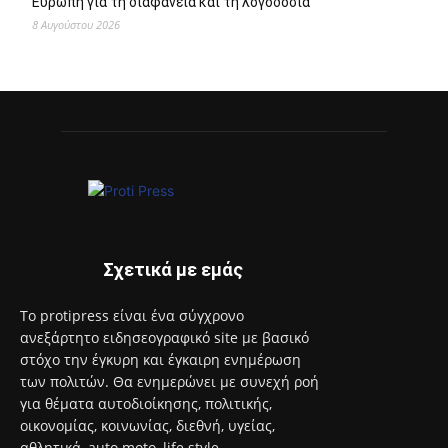
95 ειδικότητες και 860 τμήματα στις Δημόσιες Σ.Α.Ε.Κ. για
το εκπαιδευτικό έτος 2026-2027
8 Αυγούστου 2026
Επιστροφή στην πόλη τον Σεπτέμβριο και πάλι ΜΑΖΙ στο
Άλσος Περιστερίου
8 Αυγούστου 2026
Ανακαλύψτε τον κόσμο της Μαρίας Κάλλας μέσα από
διαδραστικές και βιωματικές ξεναγήσεις
8 Αυγούστου 2026
Έναρξη του προγράμματος στειρώσεων και περίθαλψης
αδέσποτων γατών του Δήμου Αιγάλεω
8 Αυγούστου 2026
Με το Παρατηρητήριο Έργων η Περιφέρεια Αττικής αποκτά
ένα από τα πρώτα ολοκληρωμένα ψηφιακά εργαλεία στην
Ευρώπη για τη διαφάνεια και τη λογοδοσία
8 Αυγούστου 2026