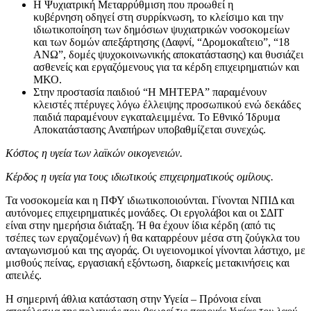
Η Ψυχιατρική Μεταρρύθμιση που προωθεί η
κυβέρνηση οδηγεί στη συρρίκνωση, το κλείσιμο και την
ιδιωτικοποίηση των δημόσιων ψυχιατρικών νοσοκομείων
και των δομών απεξάρτησης (Δαφνί, “Δρομοκαΐτειο”, “18
ΑΝΩ”, δομές ψυχοκοινωνικής αποκατάστασης) και θυσιάζει
ασθενείς και εργαζόμενους για τα κέρδη επιχειρηματιών και
ΜΚΟ.
Στην προστασία παιδιού “Η ΜΗΤΕΡΑ” παραμένουν
κλειστές πτέρυγες λόγω έλλειψης προσωπικού ενώ δεκάδες
παιδιά παραμένουν εγκαταλειμμένα. Το Εθνικό Ίδρυμα
Αποκατάστασης Αναπήρων υποβαθμίζεται συνεχώς.
Κόστος η υγεία των λαϊκών οικογενειών.
Κέρδος η υγεία για τους ιδιωτικούς επιχειρηματικούς ομίλους.
Τα νοσοκομεία και η ΠΦΥ ιδιωτικοποιούνται. Γίνονται ΝΠΙΔ και
αυτόνομες επιχειρηματικές μονάδες. Οι εργολάβοι και οι ΣΔΙΤ
είναι στην ημερήσια διάταξη. Ή θα έχουν ίδια κέρδη (από τις
τσέπες των εργαζομένων) ή θα καταρρέουν μέσα στη ζούγκλα του
ανταγωνισμού και της αγοράς. Οι υγειονομικοί γίνονται λάστιχο, με
μισθούς πείνας, εργασιακή εξόντωση, διαρκείς μετακινήσεις και
απειλές.
Η σημερινή άθλια κατάσταση στην Υγεία – Πρόνοια είναι