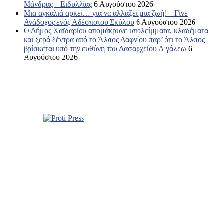
Μάνδρας – Ειδυλλίας
6 Αυγούστου 2026
Μια αγκαλιά αρκεί… για να αλλάξει μια ζωή! – Γίνε
Ανάδοχος ενός Αδέσποτου Σκύλου
6 Αυγούστου 2026
Ο Δήμος Χαϊδαρίου απομάκρυνε υπολείμματα, κλαδέματα
και ξερά δέντρα από το Άλσος Δαφνίου παρ’ ότι το Άλσος
βρίσκεται υπό την ευθύνη του Δασαρχείου Αιγάλεω
6
Αυγούστου 2026
Σχετικά με εμάς