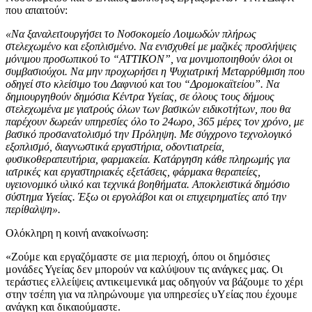
που απαιτούν:
«Να ξαναλειτουργήσει το Νοσοκομείο Λοιμωδών πλήρως
στελεχωμένο και εξοπλισμένο. Να ενισχυθεί με μαζικές προσλήψεις
μόνιμου προσωπικού το “ΑΤΤΙΚΟΝ”, να μονιμοποιηθούν όλοι οι
συμβασιούχοι. Να μην προχωρήσει η Ψυχιατρική Μεταρρύθμιση που
οδηγεί στο κλείσιμο του Δαφνιού και του “Δρομοκαϊτείου”. Να
δημιουργηθούν δημόσια Κέντρα Υγείας, σε όλους τους δήμους
στελεχωμένα με γιατρούς όλων των βασικών ειδικοτήτων, που θα
παρέχουν δωρεάν υπηρεσίες όλο το 24ωρο, 365 μέρες τον χρόνο, με
βασικό προσανατολισμό την Πρόληψη. Με σύγχρονο τεχνολογικό
εξοπλισμό, διαγνωστικά εργαστήρια, οδοντιατρεία,
φυσικοθεραπευτήρια, φαρμακεία. Κατάργηση κάθε πληρωμής για
ιατρικές και εργαστηριακές εξετάσεις, φάρμακα θεραπείες,
υγειονομικό υλικό και τεχνικά βοηθήματα. Αποκλειστικά δημόσιο
σύστημα Υγείας. Έξω οι εργολάβοι και οι επιχειρηματίες από την
περίθαλψη».
Ολόκληρη η κοινή ανακοίνωση:
«Ζούμε και εργαζόμαστε σε μια περιοχή, όπου οι δημόσιες
μονάδες Υγείας δεν μπορούν να καλύψουν τις ανάγκες μας. Οι
τεράστιες ελλείψεις αντικειμενικά μας οδηγούν να βάζουμε το χέρι
στην τσέπη για να πληρώνουμε για υπηρεσίες υΥείας που έχουμε
ανάγκη και δικαιούμαστε.