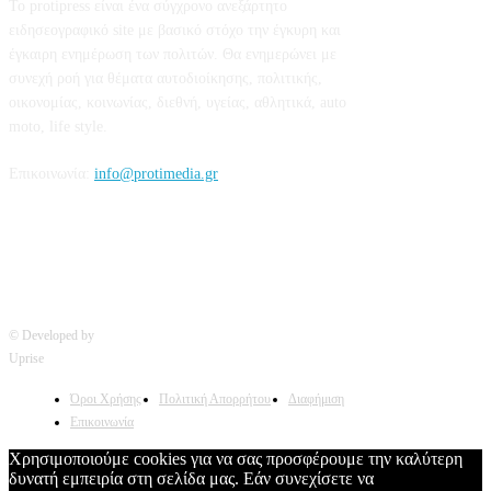
Το protipress είναι ένα σύγχρονο ανεξάρτητο
ειδησεογραφικό site με βασικό στόχο την έγκυρη και
έγκαιρη ενημέρωση των πολιτών. Θα ενημερώνει με
συνεχή ροή για θέματα αυτοδιοίκησης, πολιτικής,
οικονομίας, κοινωνίας, διεθνή, υγείας, αθλητικά, auto
moto, life style.
Επικοινωνία:
info@protimedia.gr
© Developed by
Uprise
Όροι Χρήσης
Πολιτική Απορρήτου
Διαφήμιση
Επικοινωνία
Χρησιμοποιούμε cookies για να σας προσφέρουμε την καλύτερη
δυνατή εμπειρία στη σελίδα μας. Εάν συνεχίσετε να