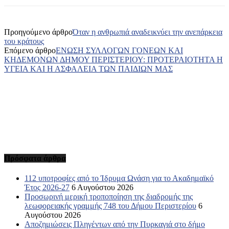
Προηγούμενο άρθρο
Όταν η ανθρωπιά αναδεικνύει την ανεπάρκεια
του κράτους
Επόμενο άρθρο
ΕΝΩΣΗ ΣΥΛΛΟΓΩΝ ΓΟΝΕΩΝ ΚΑΙ
ΚΗΔΕΜΟΝΩΝ ΔΗΜΟΥ ΠΕΡΙΣΤΕΡΙΟΥ: ΠΡΟΤΕΡΑΙΟΤΗΤΑ Η
ΥΓΕΙΑ ΚΑΙ Η ΑΣΦΑΛΕΙΑ ΤΩΝ ΠΑΙΔΙΩΝ ΜΑΣ
Πρόσφατα άρθρα
112 υποτροφίες από το Ίδρυμα Ωνάση για το Ακαδημαϊκό
Έτος 2026-27
6 Αυγούστου 2026
Προσωρινή μερική τροποποίηση της διαδρομής της
λεωφορειακής γραμμής 748 του Δήμου Περιστερίου
6
Αυγούστου 2026
Αποζημιώσεις Πληγέντων από την Πυρκαγιά στο δήμο