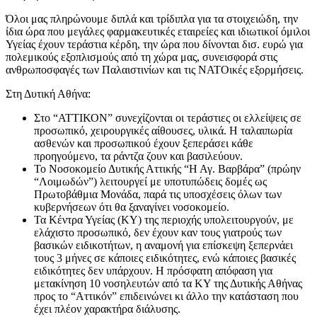
Όλοι μας πληρώνουμε διπλά και τρίδιπλα για τα στοιχειώδη, την
ίδια ώρα που μεγάλες φαρμακευτικές εταιρείες και ιδιωτικοί όμιλοι
Υγείας έχουν τεράστια κέρδη, την ώρα που δίνονται δισ. ευρώ για
πολεμικούς εξοπλισμούς από τη χώρα μας, συνεισφορά στις
ανθρωποσφαγές των Παλαιστινίων και τις ΝΑΤΟικές εξορμήσεις.
Στη Δυτική Αθήνα:
Στο “ΑΤΤΙΚΟΝ” συνεχίζονται οι τεράστιες οι ελλείψεις σε
προσωπικό, χειρουργικές αίθουσες, υλικά. Η ταλαιπωρία
ασθενών και προσωπικού έχουν ξεπεράσει κάθε
προηγούμενο, τα ράντζα ζουν και βασιλεύουν.
Το Νοσοκομείο Δυτικής Αττικής “Η Αγ. Βαρβάρα” (πρώην
“Λοιμωδών”) λειτουργεί με υποτυπώδεις δομές ως
Πρωτοβάθμια Μονάδα, παρά τις υποσχέσεις όλων των
κυβερνήσεων ότι θα ξαναγίνει νοσοκομείο.
Τα Κέντρα Υγείας (ΚΥ) της περιοχής υπολειτουργούν, με
ελάχιστο προσωπικό, δεν έχουν καν τους γιατρούς των
βασικών ειδικοτήτων, η αναμονή για επίσκεψη ξεπερνάει
τους 3 μήνες σε κάποιες ειδικότητες, ενώ κάποιες βασικές
ειδικότητες δεν υπάρχουν. Η πρόσφατη απόφαση για
μετακίνηση 10 νοσηλευτών από τα ΚΥ της Δυτικής Αθήνας
προς το “Αττικόν” επιδεινώνει κι άλλο την κατάσταση που
έχει πλέον χαρακτήρα διάλυσης.