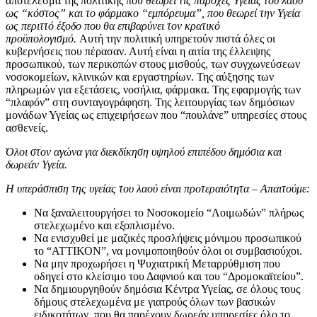
αποτέλεσμα της πολιτικής που
θεωρεί τις παροχές Υγείας του λαού
ως “κόστος” και το φάρμακο “εμπόρευμα”, που θεωρεί
την Υγεία
ως περιττό έξοδο που θα επιβαρύνει τον κρατικό
προϋπολογισμό.
Αυτή την πολιτική υπηρετούν πιστά όλες οι
κυβερνήσεις που πέρασαν. Αυτή είναι η αιτία της έλλειψης
προσωπικού, των περικοπών στους μισθούς, των συγχωνεύσεων
νοσοκομείων, κλινικών και εργαστηρίων. Της αύξησης των
πληρωμών για εξετάσεις, νοσήλια, φάρμακα. Της εφαρμογής των
“πλαφόν” στη συνταγογράφηση. Της λειτουργίας των δημόσιων
μονάδων Υγείας ως επιχειρήσεων που “πουλάνε” υπηρεσίες στους
ασθενείς.
Όλοι στον αγώνα για διεκδίκηση υψηλού επιπέδου δημόσια και
δωρεάν Υγεία.
Η υπεράσπιση της υγείας του λαού είναι προτεραιότητα – Απαιτούμε:
Να ξαναλειτουργήσει το Νοσοκομείο “Λοιμωδών” πλήρως
στελεχωμένο και εξοπλισμένο.
Να ενισχυθεί με μαζικές προσλήψεις μόνιμου προσωπικού
το “ΑΤΤΙΚΟΝ”, να μονιμοποιηθούν όλοι οι συμβασιούχοι.
Να μην προχωρήσει η Ψυχιατρική Μεταρρύθμιση που
οδηγεί στο κλείσιμο του Δαφνιού και του “Δρομοκαϊτείου”.
Να δημιουργηθούν δημόσια Κέντρα Υγείας, σε όλους τους
δήμους στελεχωμένα με γιατρούς όλων των βασικών
ειδικοτήτων, που θα παρέχουν δωρεάν υπηρεσίες όλο το