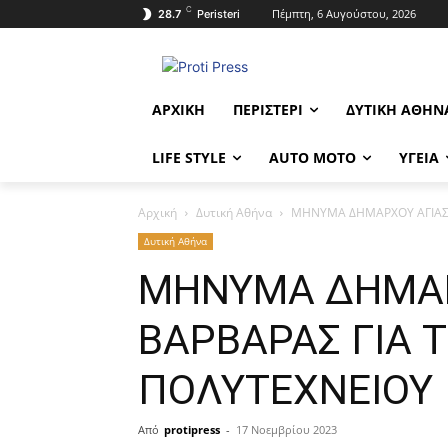
C
Πέμπτη, 6 Αυγούστου, 2026
28.7
Peristeri
ΑΡΧΙΚΉ
ΠΕΡΙΣΤΈΡΙ
ΔΥΤΙΚΉ ΑΘΉΝ
LIFE STYLE
AUTO MOTO
ΥΓΕΊΑ
Αρχική
Δυτική Αθήνα
ΜΗΝΥΜΑ ΔΗΜΑΡΧΟΥ ΑΓΙΑΣ 
Δυτική Αθήνα
ΜΗΝΥΜΑ ΔΗΜΑΡ
ΒΑΡΒΑΡΑΣ ΓΙΑ 
ΠΟΛΥΤΕΧΝΕΙΟΥ
Από
protipress
-
17 Νοεμβρίου 2023