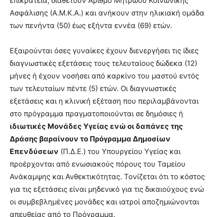
επικράτεια, διαθέτουν Αριθμό Μητρώου Κοινωνικής
Ασφάλισης (Α.Μ.Κ.Α.) και ανήκουν στην ηλικιακή ομάδα
των πενήντα (50) έως εξήντα εννέα (69) ετών.
Εξαιρούνται όσες γυναίκες έχουν διενεργήσει τις ίδιες
διαγνωστικές εξετάσεις τους τελευταίους δώδεκα (12)
μήνες ή έχουν νοσήσει από καρκίνο του μαστού εντός
των τελευταίων πέντε (5) ετών. Οι διαγνωστικές
εξετάσεις και η κλινική εξέταση που περιλαμβάνονται
στο πρόγραμμα πραγματοποιούνται σε δημόσιες ή
ιδιωτικές Μονάδες Υγείας ενώ οι δαπάνες της
Δράσης βαραίνουν το Πρόγραμμα Δημοσίων
Επενδύσεων
(Π.Δ.Ε.) του Υπουργείου Υγείας και
προέρχονται από ενωσιακούς πόρους του Ταμείου
Ανάκαμψης και Ανθεκτικότητας. Τονίζεται ότι το κόστος
για τις εξετάσεις είναι μηδενικό για τις δικαιούχους ενώ
οι συμβεβλημένες μονάδες και ιατροί αποζημιώνονται
απευθείας από το Πρόγραμμα.