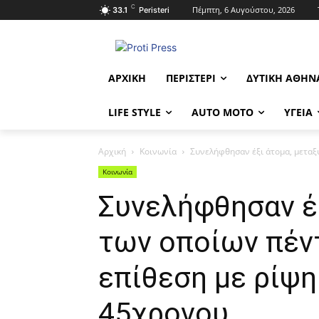
C
Πέμπτη, 6 Αυγούστου, 2026
33.1
Peristeri
ΑΡΧΙΚΉ
ΠΕΡΙΣΤΈΡΙ
ΔΥΤΙΚΉ ΑΘΉΝ
LIFE STYLE
AUTO MOTO
ΥΓΕΊΑ
Αρχική
Κοινωνία
Συνελήφθησαν έξι άτομα, μεταξύ
Κοινωνία
Συνελήφθησαν έξ
των οποίων πέντ
επίθεση με ρίψ
45χρονου