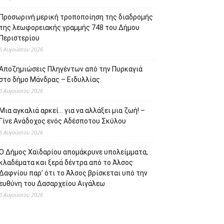
Προσωρινή μερική τροποποίηση της διαδρομής
της λεωφορειακής γραμμής 748 του Δήμου
Περιστερίου
6 Αυγούστου 2026
Αποζημιώσεις Πληγέντων από την Πυρκαγιά
στο δήμο Μάνδρας – Ειδυλλίας
6 Αυγούστου 2026
Μια αγκαλιά αρκεί… για να αλλάξει μια ζωή! –
Γίνε Ανάδοχος ενός Αδέσποτου Σκύλου
6 Αυγούστου 2026
Ο Δήμος Χαϊδαρίου απομάκρυνε υπολείμματα,
κλαδέματα και ξερά δέντρα από το Άλσος
Δαφνίου παρ’ ότι το Άλσος βρίσκεται υπό την
ευθύνη του Δασαρχείου Αιγάλεω
6 Αυγούστου 2026