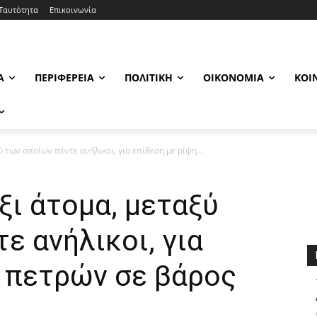
Ταυτότητα
Επικοινωνία
Α
ΠΕΡΙΦΈΡΕΙΑ
ΠΟΛΙΤΙΚΉ
ΟΙΚΟΝΟΜΊΑ
ΚΟΙ
 των οποίων πέντε ανήλικοι, για επίθεση με ρίψη...
ι άτομα, μεταξύ
ε ανήλικοι, για
η πετρών σε βάρος