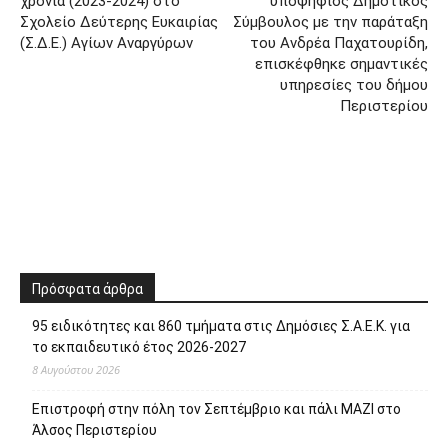
χρονιά (2023-2024) στο
υποψήφιος Δημοτικός
Σχολείο Δεύτερης Ευκαιρίας
Σύμβουλος με την παράταξη
(Σ.Δ.Ε.) Αγίων Αναργύρων
του Ανδρέα Παχατουρίδη,
επισκέφθηκε σημαντικές
υπηρεσίες του δήμου
Περιστερίου
Πρόσφατα άρθρα
95 ειδικότητες και 860 τμήματα στις Δημόσιες Σ.Α.Ε.Κ. για
το εκπαιδευτικό έτος 2026-2027
8 Αυγούστου 2026
Επιστροφή στην πόλη τον Σεπτέμβριο και πάλι ΜΑΖΙ στο
Άλσος Περιστερίου