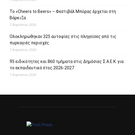
Πρόσφατα άρθρα
Το Allou! fan park γίνεται πόλος πολιτισμού, αναψυχής,
ψυχαγωγίας και αθλητισμού
7 Αυγούστου 2026
1.500 έλεγχοι σε περισσότερες από 300 παραλίες – Drones
και νέες τεχνολογίες στη μάχη κατά της αυθαίρετης
κατάληψης του αιγιαλού
7 Αυγούστου 2026
Το «Cheers to Beers» – Φεστιβάλ Μπύρας έρχεται στη