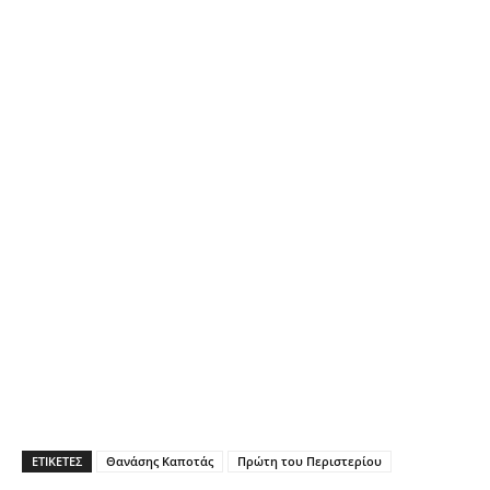
ΕΤΙΚΈΤΕΣ
Θανάσης Καποτάς
Πρώτη του Περιστερίου