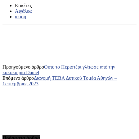
Ετικέτες
Αιγάλεω
ακιοη
Προηγούμενο άρθρο
Ούτε το Περιστέρι γλίτωσε από την
κακοκαιρία Daniel
Επόμενο άρθρο
Διανομή ΤΕΒΑ Δυτικού Τομέα Αθηνών –
Σεπτέμβριος 2023
Πρόσφατα άρθρα