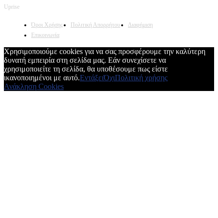
Uprise
Όροι Χρήσης
Πολιτική Απορρήτου
Διαφήμιση
Επικοινωνία
Χρησιμοποιούμε cookies για να σας προσφέρουμε την καλύτερη
δυνατή εμπειρία στη σελίδα μας. Εάν συνεχίσετε να
χρησιμοποιείτε τη σελίδα, θα υποθέσουμε πως είστε
ικανοποιημένοι με αυτό.
Εντάξει
Όχι
Πολιτική χρήσης
Ανάκληση Cookies