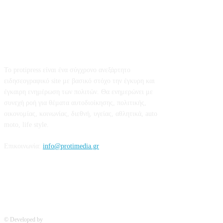
Σχετικά με εμάς
Το protipress είναι ένα σύγχρονο ανεξάρτητο
ειδησεογραφικό site με βασικό στόχο την έγκυρη και
έγκαιρη ενημέρωση των πολιτών. Θα ενημερώνει με
συνεχή ροή για θέματα αυτοδιοίκησης, πολιτικής,
οικονομίας, κοινωνίας, διεθνή, υγείας, αθλητικά, auto
moto, life style.
Επικοινωνία:
info@protimedia.gr
© Developed by