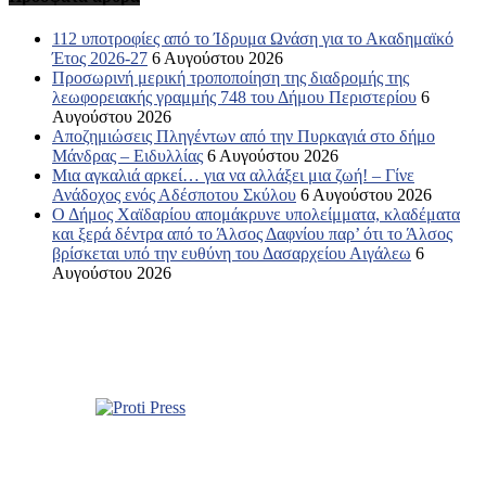
112 υποτροφίες από το Ίδρυμα Ωνάση για το Ακαδημαϊκό
Έτος 2026-27
6 Αυγούστου 2026
Προσωρινή μερική τροποποίηση της διαδρομής της
λεωφορειακής γραμμής 748 του Δήμου Περιστερίου
6
Αυγούστου 2026
Αποζημιώσεις Πληγέντων από την Πυρκαγιά στο δήμο
Μάνδρας – Ειδυλλίας
6 Αυγούστου 2026
Μια αγκαλιά αρκεί… για να αλλάξει μια ζωή! – Γίνε
Ανάδοχος ενός Αδέσποτου Σκύλου
6 Αυγούστου 2026
Ο Δήμος Χαϊδαρίου απομάκρυνε υπολείμματα, κλαδέματα
και ξερά δέντρα από το Άλσος Δαφνίου παρ’ ότι το Άλσος
βρίσκεται υπό την ευθύνη του Δασαρχείου Αιγάλεω
6
Αυγούστου 2026