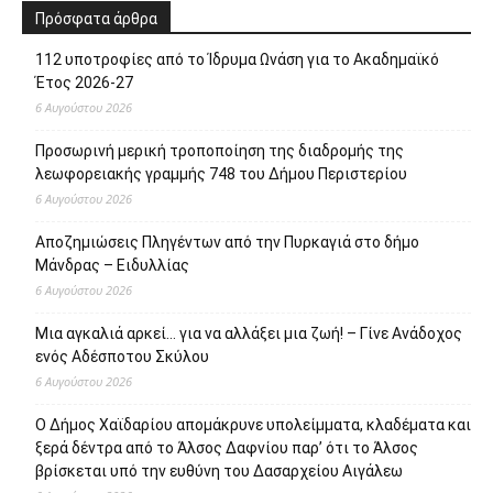
Πρόσφατα άρθρα
112 υποτροφίες από το Ίδρυμα Ωνάση για το Ακαδημαϊκό
Έτος 2026-27
6 Αυγούστου 2026
Προσωρινή μερική τροποποίηση της διαδρομής της
λεωφορειακής γραμμής 748 του Δήμου Περιστερίου
6 Αυγούστου 2026
Αποζημιώσεις Πληγέντων από την Πυρκαγιά στο δήμο
Μάνδρας – Ειδυλλίας
6 Αυγούστου 2026
Μια αγκαλιά αρκεί… για να αλλάξει μια ζωή! – Γίνε Ανάδοχος
ενός Αδέσποτου Σκύλου
6 Αυγούστου 2026
Ο Δήμος Χαϊδαρίου απομάκρυνε υπολείμματα, κλαδέματα και
ξερά δέντρα από το Άλσος Δαφνίου παρ’ ότι το Άλσος
βρίσκεται υπό την ευθύνη του Δασαρχείου Αιγάλεω