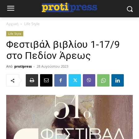
Αρχική
Life Style
Life Style
Φεστιβάλ βιβλίου 1-17/9
στο Πεδίον Άρεως
Από
protipress
-
28 Αυγούστου 2023