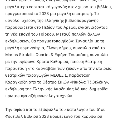
μεγαλύτερο εορταστικό γεγονός στον χώρο του βιβλίου,
πραγματοποιεί το 2023 μία μεγάλη επιστροφή. Το
σύνολο, σχεδόν, της ελληνικής βιβλιοπαραγωγής
παρουσιάζεται στο Πεδίον του Άρεως, εγκαινιάζοντας
τη νέα εποχή του Πάρκου. Μεταξύ πολλών άλλων
εκδηλώσεων, θα πραγματοποιηθούν: Συναυλία με τη
μεγάλη ερμηνεύτρια, Ελένη Δήμου, συναυλία από το
Marios Strofalis Quartet & Ειρήνη Τουμπάκη, συναυλία
με την υψίφωνο Κρίστυ Καθαρίου, παιδική θεατρική
παράσταση «Το καρναβάλι των ζώων» από την εταιρεία
θεατρικών παραγωγών ΜΕΘΕΞΙΣ, παράσταση
Καραγκιόζη από το Θέατρο Σκιών «Νικόλα Τζιβελέκη»,
εκδήλωση της Ελληνικής Ακαδημίας Κόμικς, διημερίδα
πρωτοεμφανιζόμενων λογοτεχνών.
Την αφίσα και το εξώφυλλο του καταλόγου του 51ου
Φεστιβάλ Βιβλίου 2023 κοσμεί έργο του κορυφαίου