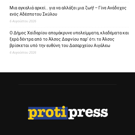
Πρόσφατα άρθρα
112 υποτροφίες από το Ίδρυμα Ωνάση για το Ακαδημαϊκό
Έτος 2026-27
6 Αυγούστου 2026
Προσωρινή μερική τροποποίηση της διαδρομής της
λεωφορειακής γραμμής 748 του Δήμου Περιστερίου
6 Αυγούστου 2026
Αποζημιώσεις Πληγέντων από την Πυρκαγιά στο δήμο
Μάνδρας – Ειδυλλίας
6 Αυγούστου 2026
Μια αγκαλιά αρκεί… για να αλλάξει μια ζωή! – Γίνε Ανάδοχος
ενός Αδέσποτου Σκύλου
6 Αυγούστου 2026
Ο Δήμος Χαϊδαρίου απομάκρυνε υπολείμματα, κλαδέματα και
ξερά δέντρα από το Άλσος Δαφνίου παρ’ ότι το Άλσος
βρίσκεται υπό την ευθύνη του Δασαρχείου Αιγάλεω