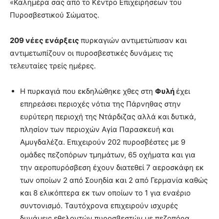
«Καλημέρα σας από το Κέντρο Επιχειρήσεων του
Πυροσβεστικού Σώματος.
209 νέες ενάρξεις
πυρκαγιών αντιμετώπισαν και
αντιμετωπίζουν οι πυροσβεστικές δυνάμεις τις
τελευταίες τρείς ημέρες.
Η πυρκαγιά που εκδηλώθηκε χθες στη
Φυλή
έχει
επηρεάσει περιοχές νότια της Πάρνηθας στην
ευρύτερη περιοχή της Ντάρδιζας αλλά και δυτικά,
πλησίον των περιοχών Αγία Παρασκευή και
Αμυγδαλέζα. Επιχειρούν 202 πυροσβέστες με 9
ομάδες πεζοπόρων τμημάτων, 65 οχήματα και για
την αεροπυρόσβεση έχουν διατεθεί 7 αεροσκάφη εκ
των οποίων 2 από Σουηδία και 2 από Γερμανία καθώς
και 8 ελικόπτερα εκ των οποίων το 1 για εναέριο
συντονισμό. Ταυτόχρονα επιχειρούν ισχυρές
δυνάμεις εθελοντών πυροσβεστών με πεζοπόρα