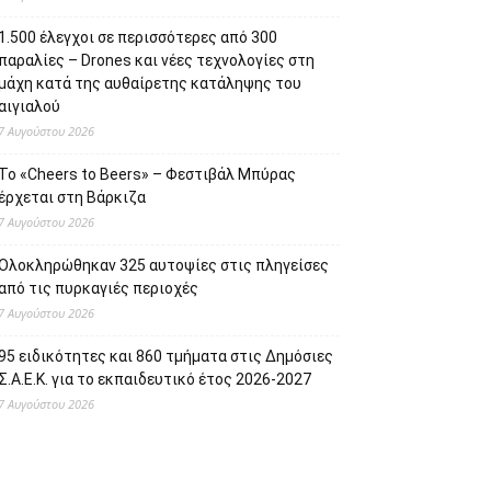
1.500 έλεγχοι σε περισσότερες από 300
παραλίες – Drones και νέες τεχνολογίες στη
μάχη κατά της αυθαίρετης κατάληψης του
αιγιαλού
7 Αυγούστου 2026
Το «Cheers to Beers» – Φεστιβάλ Μπύρας
έρχεται στη Βάρκιζα
7 Αυγούστου 2026
Ολοκληρώθηκαν 325 αυτοψίες στις πληγείσες
από τις πυρκαγιές περιοχές
7 Αυγούστου 2026
95 ειδικότητες και 860 τμήματα στις Δημόσιες
Σ.Α.Ε.Κ. για το εκπαιδευτικό έτος 2026-2027
7 Αυγούστου 2026