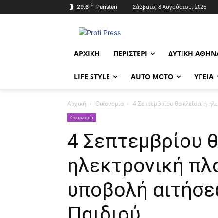
C
Σάββατο, 8 Αυγούστου, 2026
29.6
Peristeri
ΑΡΧΙΚΉ
ΠΕΡΙΣΤΈΡΙ
ΔΥΤΙΚΉ ΑΘΉΝ
LIFE STYLE
AUTO MOTO
ΥΓΕΊΑ
Αρχική
Οικονομία
4 Σεπτεμβρίου θα κλείσει η ηλ
Οικονομία
4 Σεπτεμβρίου θ
ηλεκτρονική πλ
υποβολή αιτήσε
Παιδιού