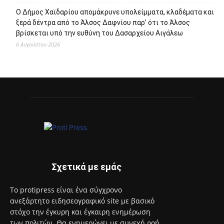
Ο Δήμος Χαϊδαρίου απομάκρυνε υπολείμματα, κλαδέματα και
ξερά δέντρα από το Άλσος Δαφνίου παρ’ ότι το Άλσος
βρίσκεται υπό την ευθύνη του Δασαρχείου Αιγάλεω
6 Αυγούστου 2026
Σχετικά με εμάς
Το protipress είναι ένα σύγχρονο
ανεξάρτητο ειδησεογραφικό site με βασικό
στόχο την έγκυρη και έγκαιρη ενημέρωση
των πολιτών. Θα ενημερώνει με συνεχή ροή