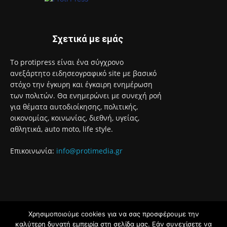
7 Αυγούστου 2026
95 ειδικότητες και 860 τμήματα στις Δημόσιες Σ.Α.Ε.Κ. για
το εκπαιδευτικό έτος 2026-2027
7 Αυγούστου 2026
Σχετικά με εμάς
Το protipress είναι ένα σύγχρονο
ανεξάρτητο ειδησεογραφικό site με βασικό
στόχο την έγκυρη και έγκαιρη ενημέρωση
Χρησιμοποιούμε cookies για να σας προσφέρουμε την
των πολιτών. Θα ενημερώνει με συνεχή ροή
καλύτερη δυνατή εμπειρία στη σελίδα μας. Εάν συνεχίσετε να