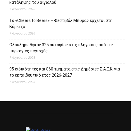
Πρόσφατα άρθρα
Το Allou! fan park γίνεται πόλος πολιτισμού, αναψυχής,
ψυχαγωγίας και αθλητισμού
7 Αυγούστου 2026
1.500 έλεγχοι σε περισσότερες από 300 παραλίες – Drones
και νέες τεχνολογίες στη μάχη κατά της αυθαίρετης
κατάληψης του αιγιαλού
7 Αυγούστου 2026
Το «Cheers to Beers» – Φεστιβάλ Μπύρας έρχεται στη
Βάρκιζα
7 Αυγούστου 2026
Ολοκληρώθηκαν 325 αυτοψίες στις πληγείσες από τις
πυρκαγιές περιοχές