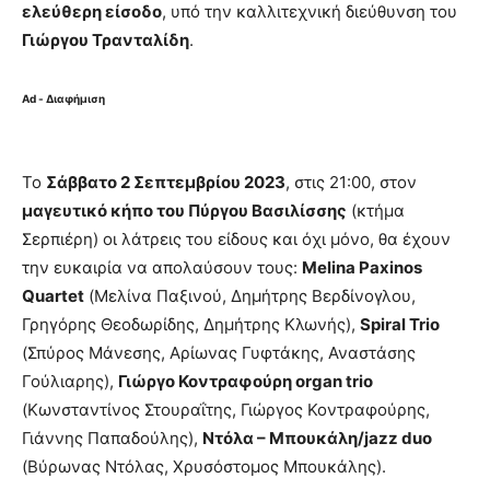
ελεύθερη είσοδο
, υπό την καλλιτεχνική διεύθυνση του
Γιώργου Τρανταλίδη
.
Ad - Διαφήμιση
Το
Σάββατο 2 Σεπτεμβρίου 2023
, στις 21:00, στον
μαγευτικό κήπο του Πύργου Βασιλίσσης
(κτήμα
Σερπιέρη) οι λάτρεις του είδους και όχι μόνο, θα έχουν
την ευκαιρία να απολαύσουν τους:
Melina Paxinos
Quartet
(Μελίνα Παξινού, Δημήτρης Βερδίνογλου,
Γρηγόρης Θεοδωρίδης, Δημήτρης Κλωνής),
Spiral Trio
(Σπύρος Μάνεσης, Αρίωνας Γυφτάκης, Αναστάσης
Γούλιαρης),
Γιώργο Κοντραφούρη organ trio
(Κωνσταντίνος Στουραΐτης, Γιώργος Κοντραφούρης,
Γιάννης Παπαδούλης),
Ντόλα – Μπουκάλη/jazz duo
(Βύρωνας Ντόλας, Χρυσόστομος Μπουκάλης).