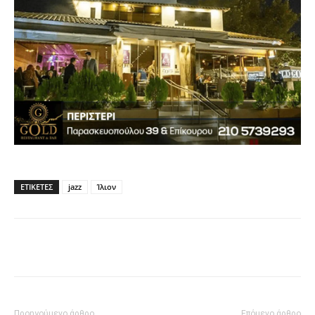
ΕΤΙΚΈΤΕΣ
jazz
Ίλιον
Προηγούμενο άρθρο
Επόμενο άρθρο