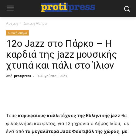
Αρχική
Δυτική Αθήνα
Δυτική Αθήνα
12ο Jazz στο Πάρκο – Η
καρδιά της jazz μουσικής
χτυπά και πάλι στο Ίλιον
Από
protipress
-
14 Αυγούστου 2023
Τους
κορυφαίους καλλιτέχνες της Ελληνικής jazz
θα
φιλοξενήσει και φέτος, για 12η χρονιά ο Δήμος Ιλίου, σε
ένα από
τα μεγαλύτερα Jazz Φεστιβάλ της χώρας
,
με