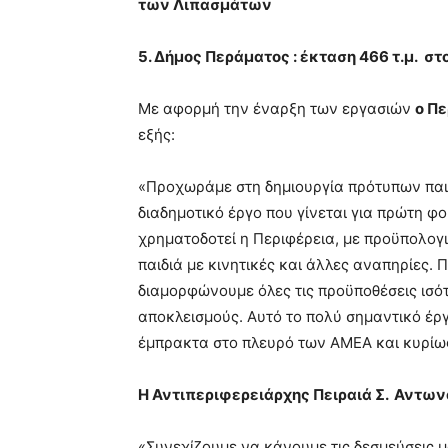
των Λιπασμάτων
5. Δήμος Περάματος : έκταση 466 τ.μ. στ
Με αφορμή την έναρξη των εργασιών
ο Πε
εξής:
«Προχωράμε στη δημιουργία πρότυπων παιδ
διαδημοτικό έργο που γίνεται για πρώτη φ
χρηματοδοτεί η Περιφέρεια, με προϋπολογι
παιδιά με κινητικές και άλλες αναπηρίες
διαμορφώνουμε όλες τις προϋποθέσεις ισότ
αποκλεισμούς. Αυτό το πολύ σημαντικό έρ
έμπρακτα στο πλευρό των ΑΜΕΑ και κυρίως
Η Αντιπεριφερειάρχης Πειραιά Σ. Αντω
«Συνεχίζουμε να κάνουμε τις δεσμεύσεις μ