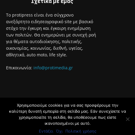
Σχετικά με εμάς
Το protipress είναι ένα σύγχρονο
ανεξάρτητο ειδησεογραφικό site με βασικό
στόχο την έγκυρη και έγκαιρη ενημέρωση
των πολιτών. Θα ενημερώνει με συνεχή ροή
για θέματα αυτοδιοίκησης, πολιτικής,
οικονομίας, κοινωνίας, διεθνή, υγείας,
αθλητικά, auto moto, life style.
Επικοινωνία:
info@protimedia.gr
Χρησιμοποιούμε cookies για να σας προσφέρουμε την
© Developed by
καλύτερη δυνατή εμπειρία στη σελίδα μας. Εάν συνεχίσετε να
Uprise
χρησιμοποιείτε τη σελίδα, θα υποθέσουμε πως είστε
ικανοποιημένοι με αυτό.
Όροι Χρήσης
Πολιτική Απορρήτου
Εντάξει
Όχι
Πολιτική χρήσης
Διαφήμιση
Επικοινωνία