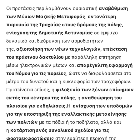
Οι προτάσεις περιλαμβάνουν ουσιαστική
αναβάθμιση
των Μέσων Μαζικής Μεταφοράς
,
εντονότερη
παρουσία της Τροχαίας στους δρόμους της πόλης,
ενίσχυση της Δημοτικής Αστυνομίας
σε έμψυχο
δυναμικό και διεύρυνση των αρμοδιοτήτων
της,
αξιοποίηση των νέων τεχνολογιών,
επέκταση
του πράσινου δακτυλίου
με παράλληλη επιτήρηση
μέσω ηλεκτρονικών μέσων και
απαρέγκλιτη εφαρμογή
του Νόμου για τις πορείες
, ώστε να διαφυλάσσεται στο
μέτρο του δυνατού και η κυκλοφορία των τροχοφόρων.
Προτείνεται επίσης, η
φιλοξενία των ξένων επίσημων
εκτός του κέντρου της πόλης
, η
αναθεώρηση του
πλαισίου για εκδηλώσεις.
Η
ενίσχυση των υποδομών
για την υποστήριξη της εναλλακτικής μετακίνησης
των πολιτών
με τα πόδια ή το ποδήλατο, αλλά και
η
κατάρτιση ενός συνολικού σχεδίου για τις
φορτοεκφορτώσεις
στην ευρύτερη περιοχή της