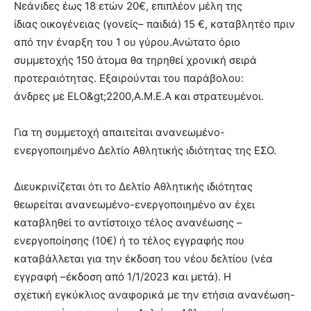
Nεάνιδες έως 18 ετών 20€, επιπλέον μέλη της
ίδιας οικογένειας (γονείς– παιδιά) 15 €, καταβλητέο πριν
από την έναρξη του 1 ου γύρου.Ανώτατο όριο
συμμετοχής 150 άτομα θα τηρηθεί χρονική σειρά
προτεραιότητας. Εξαιρούνται του παράβολου:
άνδρες με ELO&gt;2200,Α.Μ.Ε.Α και στρατευμένοι.
Για τη συμμετοχή απαιτείται ανανεωμένο-
ενεργοποιημένο Δελτίο Αθλητικής ιδιότητας της ΕΣΟ.
Διευκρινίζεται ότι το Δελτίο Αθλητικής ιδιότητας
θεωρείται ανανεωμένο-ενεργοποιημένο αν έχει
καταβληθεί το αντίστοιχο τέλος ανανέωσης –
ενεργοποίησης (10€) ή το τέλος εγγραφής που
καταβάλλεται για την έκδοση του νέου δελτίου (νέα
εγγραφή –έκδοση από 1/1/2023 και μετά). Η
σχετική εγκύκλιος αναφορικά με την ετήσια ανανέωση-