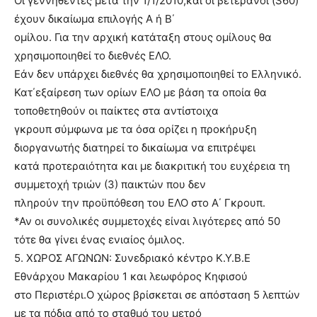
Οι γεννηθέντες μετά την 1/1/2010,και οι βετεράνοι (S60)
έχουν δικαίωμα επιλογής Α ή Β΄
ομίλου. Για την αρχική κατάταξη στους ομίλους θα
χρησιμοποιηθεί το διεθνές ΕΛΟ.
Εάν δεν υπάρχει διεθνές θα χρησιμοποιηθεί το Ελληνικό.
Κατ΄εξαίρεση των ορίων ΕΛΟ με βάση τα οποία θα
τοποθετηθούν οι παίκτες στα αντίστοιχα
γκρουπ σύμφωνα με τα όσα ορίζει η προκήρυξη
διοργανωτής διατηρεί το δικαίωμα να επιτρέψει
κατά προτεραιότητα και με διακριτική του ευχέρεια τη
συμμετοχή τριών (3) παικτών που δεν
πληρούν την προϋπόθεση του ΕΛΟ στο Α΄ Γκρουπ.
*Αν οι συνολικές συμμετοχές είναι λιγότερες από 50
τότε θα γίνει ένας ενιαίος όμιλος.
5. ΧΩΡΟΣ ΑΓΩΝΩΝ: Συνεδριακό κέντρο Κ.Υ.Β.Ε
Εθνάρχου Μακαρίου 1 και λεωφόρος Κηφισού
στο Περιστέρι.Ο χώρος βρίσκεται σε απόσταση 5 λεπτών
με τα πόδια από το σταθμό του μετρό