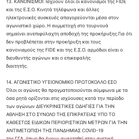
13. ΚΑΝΟΝΙΣΜΟΙ: Ισχύουν όλοι οι κανονισμοί της FIDE
και της Ε.Σ.Ο. Κινητά τηλέφωνα και άλλες
ηλεκτρονικές συσκευές απαγορεύονται μέσα στον
αγωνιστικό χώρο. Η συμμετοχή στο τουρνουά
σημαίνει ανεπιφύλαχτη αποδοχή της προκήρυξης.Για ότι
δεν προβλέπεται στην προκήρυξη και τους
κανονισμούς της FIDE και της Ε.Σ.Ο. αρμόδιοι είναι ο
διευθυντής αγώνων και ο επικεφαλής
διαιτητής.
14. ΑΓΩΝΙΣΤΙΚΟ ΥΓΕΙΟΝΟΜΙΚΟ ΠΡΩΤΟΚΟΛΛΟ ΕΣΟ
Όλοι οι αγώνες θα πραγματοποιούνται σύμφωνα με τα
όσα ρητά ορίζονται στις ισχύουσες κατά την περίοδο
των αγώνων ΔΙΕΥΚΡΙΝΙΣΤΙΚΕΣ ΟΔΗΓΙΕΣ ΓΙΑ ΤΗΝ
ΑΘΛΗΣΗ ΣΤΟ ΣΥΝΟΛΟ ΤΗΣ ΕΠΙΚΡΑΤΕΙΑΣ ΥΠΟ ΤΟ
ΚΑΘΕΣΤΩΣ ΕΙΔΙΚΩΝ ΠΕΡΙΟΡΙΣΤΙΚΩΝ ΜΕΤΡΩΝ ΓΙΑ ΤΗΝ
ΑΝΤΙΜΕΤΩΠΙΣΗ ΤΗΣ ΠΑΝΔΗΜΙΑΣ COVID-19
της ΓΓΑ, όπως θα έχουν αναρτηθεί στην σχετική