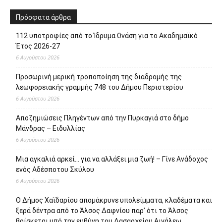
Πρόσφατα άρθρα
112 υποτροφίες από το Ίδρυμα Ωνάση για το Ακαδημαϊκό
Έτος 2026-27
6 Αυγούστου 2026
Προσωρινή μερική τροποποίηση της διαδρομής της
λεωφορειακής γραμμής 748 του Δήμου Περιστερίου
6 Αυγούστου 2026
Αποζημιώσεις Πληγέντων από την Πυρκαγιά στο δήμο
Μάνδρας – Ειδυλλίας
6 Αυγούστου 2026
Μια αγκαλιά αρκεί… για να αλλάξει μια ζωή! – Γίνε Ανάδοχος
ενός Αδέσποτου Σκύλου
6 Αυγούστου 2026
Ο Δήμος Χαϊδαρίου απομάκρυνε υπολείμματα, κλαδέματα και
ξερά δέντρα από το Άλσος Δαφνίου παρ’ ότι το Άλσος
βρίσκεται υπό την ευθύνη του Δασαρχείου Αιγάλεω