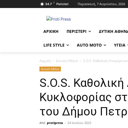
C
Παρασκευή, 7 Αυγούστου, 2026
34.7
Peristeri
ΑΡΧΙΚΉ
ΠΕΡΙΣΤΈΡΙ
ΔΥΤΙΚΉ ΑΘΉΝ
LIFE STYLE
AUTO MOTO
ΥΓΕΊΑ
Αρχική
Δυτική Αθήνα
S.O.S. Καθολική Απαγόρευσ
Δυτική Αθήνα
S.O.S. Καθολική
Κυκλοφορίας στ
του Δήμου Πετ
Από
protipress
-
24 Ιουλίου 2023