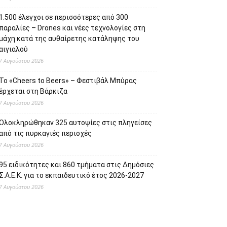
1.500 έλεγχοι σε περισσότερες από 300
παραλίες – Drones και νέες τεχνολογίες στη
μάχη κατά της αυθαίρετης κατάληψης του
αιγιαλού
7 Αυγούστου 2026
Το «Cheers to Beers» – Φεστιβάλ Μπύρας
έρχεται στη Βάρκιζα
7 Αυγούστου 2026
Ολοκληρώθηκαν 325 αυτοψίες στις πληγείσες
από τις πυρκαγιές περιοχές
7 Αυγούστου 2026
95 ειδικότητες και 860 τμήματα στις Δημόσιες
Σ.Α.Ε.Κ. για το εκπαιδευτικό έτος 2026-2027
7 Αυγούστου 2026