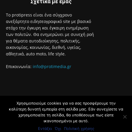
Σχετικά με εμάς
Το protipress είναι ένα σύγχρονο
ανεξάρτητο ειδησεογραφικό site με βασικό
στόχο την έγκυρη και έγκαιρη ενημέρωση
των πολιτών. Θα ενημερώνει με συνεχή ροή
για θέματα αυτοδιοίκησης, πολιτικής,
οικονομίας, κοινωνίας, διεθνή, υγείας,
αθλητικά, auto moto, life style.
Επικοινωνία:
info@protimedia.gr
Χρησιμοποιούμε cookies για να σας προσφέρουμε την
© Developed by
καλύτερη δυνατή εμπειρία στη σελίδα μας. Εάν συνεχίσετε να
Uprise
χρησιμοποιείτε τη σελίδα, θα υποθέσουμε πως είστε
ικανοποιημένοι με αυτό.
Όροι Χρήσης
Πολιτική Απορρήτου
Εντάξει
Όχι
Πολιτική χρήσης
Διαφήμιση
Επικοινωνία