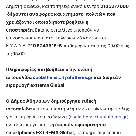
Δημότη «
1595»
, και το τηλεφωνικό κέντρο
2105277000
δέχονται αναφορές και αιτήματα πολιτών που
χρειάζονται οποιαδήποτε βοήθεια ή
υποστήριξη.
Επίσης οι πολίτες μπορούν να
επικοινωνούν και στο τηλεφωνικό κέντρο του
Κ.Υ.Α.Δ.Α.
210 5246515-6
καθημερινά από τις 09:00 έως
τις 15:00.
Πληροφορίες και βοήθεια στην ειδική
ιστοσελίδα
coolathens
.
cityofathens
.
gr
και δωρεάν
εφαρμογή
extrema Global
Ο Δήμος Αθηναίων δημιούργησε ειδική
ιστοσελίδα
για την υποστήριξη των κατοίκων της πόλης
για τις ημέρες του καύσωνα (
coolathens
.
cityofathens
.
gr
),
ενώ λειτουργεί και
τη δωρεάν εφαρμογή για
smartphones
EXTREMA Global,
με πληροφορίες που