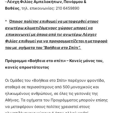
–
Λέσχη Φιλίας Αμπελοκήπων, Πανόρμου &
Βαθέος,
τηλ. επικοινωνίας: 210 6459890
*
Όποιος πολίτης επιθυμεί να μεταφερθεί στους
ανωτέρω κλιματιζόμενους χώρους μπορεί να
επικοινωνεί με όποια από τις ανωτέρω Λέσχες
Φιλίας επιθυμεί για να προγραμματίζεται η μεταφορά
του με οχήματα του “Βοήθεια στο Σπίτι”.
Πρόγραμμα «Βοήθεια στο σπίτι» – Κανείς μόνος του,
κανείς απροστάτευτος
Οι Ομάδες του «Βοήθεια στο Σπίτι» παρέχουν φροντίδα,
σταθερά σε περισσότερους από 500 μοναχικούς και
ηλικιωμένους ανθρώπους, σε όλες τις γειτονιές της
Αθήνας. Τα οχήματα του Προγράμματος μπορούν επίσης
να μεταφέρουν όσους πολίτες χρειαστεί στους