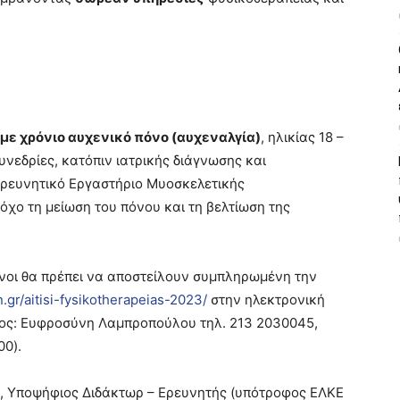
με χρόνιο αυχενικό πόνο (αυχεναλγία)
, ηλικίας 18 –
υνεδρίες, κατόπιν ιατρικής διάγνωσης και
Ερευνητικό Εργαστήριο Μυοσκελετικής
όχο τη μείωση του πόνου και τη βελτίωση της
νοι θα πρέπει να αποστείλουν συμπληρωμένη την
n.gr/aitisi-fysikotherapeias-2023/
στην ηλεκτρονική
ς: Ευφροσύνη Λαμπροπούλου τηλ. 213 2030045,
00).
c, Υποψήφιος Διδάκτωρ – Ερευνητής (υπότροφος ΕΛΚΕ