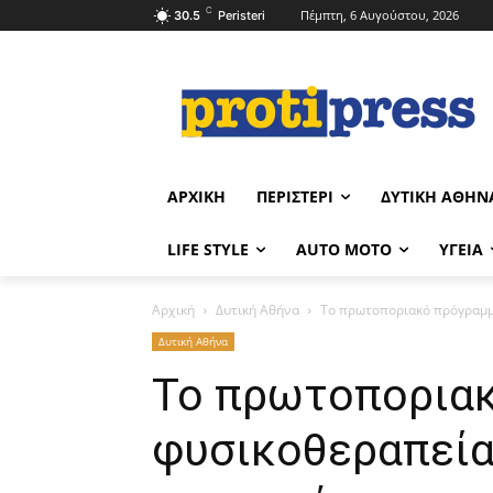
C
Πέμπτη, 6 Αυγούστου, 2026
30.5
Peristeri
ΑΡΧΙΚΉ
ΠΕΡΙΣΤΈΡΙ
ΔΥΤΙΚΉ ΑΘΉΝ
LIFE STYLE
AUTO MOTO
ΥΓΕΊΑ
Αρχική
Δυτική Αθήνα
Το πρωτοποριακό πρόγραμμα
Δυτική Αθήνα
Το πρωτοπορια
φυσικοθεραπεία