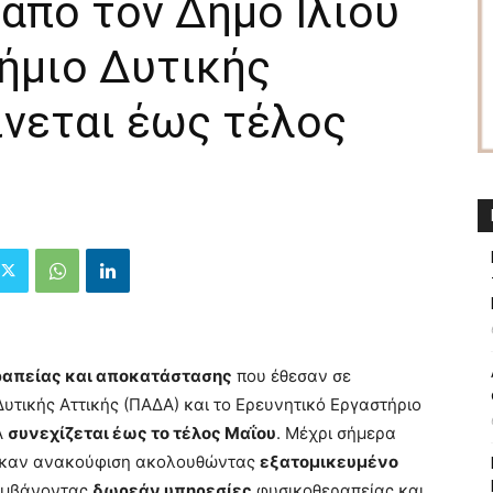
από τον Δήμο Ιλίου
ήμιο Δυτικής
ίνεται έως τέλος
απείας και αποκατάστασης
που έθεσαν σε
Δυτικής Αττικής (ΠΑΔΑ) και το Ερευνητικό Εργαστήριο
Α
συνεχίζεται έως το τέλος Μαΐου
. Μέχρι σήμερα
ρήκαν ανακούφιση ακολουθώντας
εξατομικευμένο
αμβάνοντας
δωρεάν υπηρεσίες
φυσικοθεραπείας και