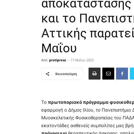
αποκατάστασης 
και το Πανεπιστ
Αττικής παρατε
Μαΐου
Από
protipress
-
17 Μαΐου 2023
Κοινοποίηση
Το
πρωτοποριακό πρόγραμμα φυσικοθερ
εφαρμογή ο Δήμος Ιλίου, το Πανεπιστήμιο 
Μυοσκελετικής Φυσικοθεραπείας του ΠΑΔ
εκατοντάδες ασθενείς συμπολίτες μας β
πρόγραμμα
θεραπευτικής άσκησης, απολ