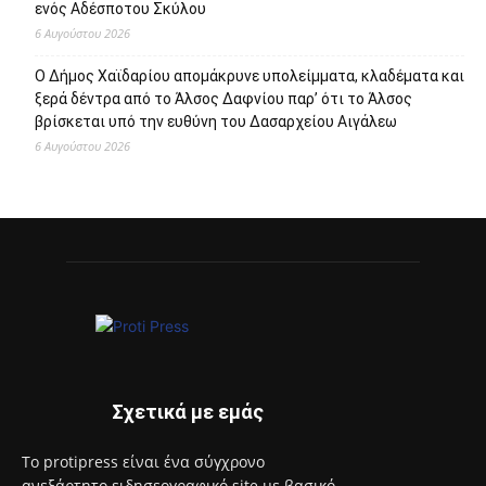
Πρόσφατα άρθρα
112 υποτροφίες από το Ίδρυμα Ωνάση για το Ακαδημαϊκό
Έτος 2026-27
6 Αυγούστου 2026
Προσωρινή μερική τροποποίηση της διαδρομής της
λεωφορειακής γραμμής 748 του Δήμου Περιστερίου
6 Αυγούστου 2026
Αποζημιώσεις Πληγέντων από την Πυρκαγιά στο δήμο
Μάνδρας – Ειδυλλίας
6 Αυγούστου 2026
Μια αγκαλιά αρκεί… για να αλλάξει μια ζωή! – Γίνε Ανάδοχος
ενός Αδέσποτου Σκύλου
6 Αυγούστου 2026