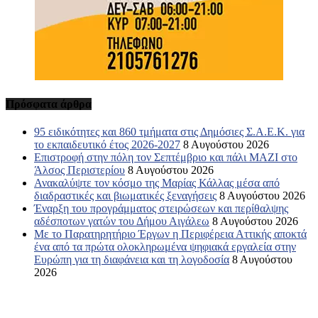
Άλσος Περιστερίου
8 Αυγούστου 2026
Ανακαλύψτε τον κόσμο της Μαρίας Κάλλας μέσα από
διαδραστικές και βιωματικές ξεναγήσεις
8 Αυγούστου 2026
Έναρξη του προγράμματος στειρώσεων και περίθαλψης
αδέσποτων γατών του Δήμου Αιγάλεω
8 Αυγούστου 2026
Με το Παρατηρητήριο Έργων η Περιφέρεια Αττικής αποκτά
ένα από τα πρώτα ολοκληρωμένα ψηφιακά εργαλεία στην
Ευρώπη για τη διαφάνεια και τη λογοδοσία
8 Αυγούστου
2026
Σχετικά με εμάς