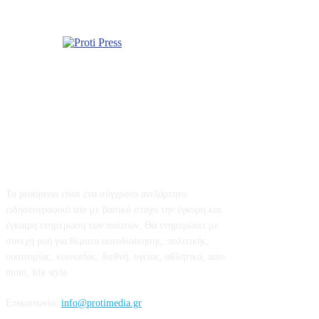
Το protipress είναι ένα σύγχρονο ανεξάρτητο
ειδησεογραφικό site με βασικό στόχο την έγκυρη και
έγκαιρη ενημέρωση των πολιτών. Θα ενημερώνει με
συνεχή ροή για θέματα αυτοδιοίκησης, πολιτικής,
οικονομίας, κοινωνίας, διεθνή, υγείας, αθλητικά, auto
moto, life style.
Επικοινωνία:
info@protimedia.gr
© Developed by
Uprise
Όροι Χρήσης
Πολιτική Απορρήτου
Διαφήμιση
Επικοινωνία