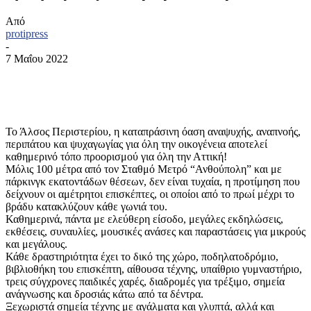
Από
protipress
-
7 Μαΐου 2022
Το Άλσος Περιστερίου, η καταπράσινη όαση αναψυχής, αναπνοής,
περιπάτου και ψυχαγωγίας για όλη την οικογένεια αποτελεί
καθημερινό τόπο προορισμού για όλη την Αττική!
Μόλις 100 μέτρα από τον Σταθμό Μετρό “Ανθούπολη” και με
πάρκινγκ εκατοντάδων θέσεων, δεν είναι τυχαία, η προτίμηση που
δείχνουν οι αμέτρητοι επισκέπτες, οι οποίοι από το πρωί μέχρι το
βράδυ κατακλύζουν κάθε γωνιά του.
Καθημερινά, πάντα με ελεύθερη είσοδο, μεγάλες εκδηλώσεις,
εκθέσεις, συναυλίες, μουσικές ανάσες και παραστάσεις για μικρούς
και μεγάλους.
Κάθε δραστηριότητα έχει το δικό της χώρο, ποδηλατοδρόμιο,
βιβλιοθήκη του επισκέπτη, αίθουσα τέχνης, υπαίθριο γυμναστήριο,
τρεις σύγχρονες παιδικές χαρές, διαδρομές για τρέξιμο, σημεία
ανάγνωσης και δροσιάς κάτω από τα δέντρα.
Ξεχωριστά σημεία τέχνης με αγάλματα και γλυπτά, αλλά και