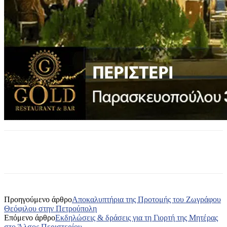
Προηγούμενο άρθρο
Αποκαλυπτήρια της Προτομής του Ζωγράφου
Θεόφιλου στην Πετρούπολη
Επόμενο άρθρο
Εκδηλώσεις & δράσεις για τη Γιορτή της Μητέρας
στο Άλσος Περιστερίου