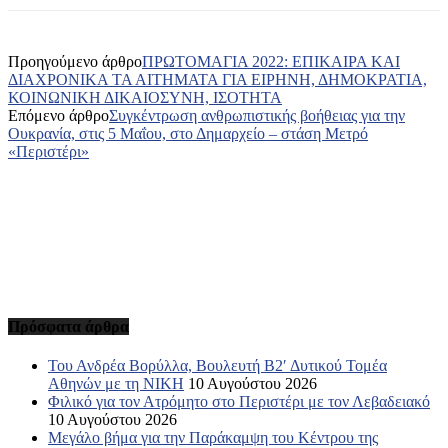
Προηγούμενο άρθρο
ΠΡΩΤΟΜΑΓΙΑ 2022: ΕΠΙΚΑΙΡΑ ΚΑΙ
ΔΙΑΧΡΟΝΙΚΑ ΤΑ ΑΙΤΗΜΑΤΑ ΓΙΑ ΕΙΡΗΝΗ, ΔΗΜΟΚΡΑΤΙΑ,
ΚΟΙΝΩΝΙΚΗ ΔΙΚΑΙΟΣΥΝΗ, ΙΣΟΤΗΤΑ
Επόμενο άρθρο
Συγκέντρωση ανθρωπιστικής βοήθειας για την
Ουκρανία, στις 5 Μαΐου, στο Δημαρχείο – στάση Μετρό
«Περιστέρι»
Πρόσφατα άρθρα
Του Ανδρέα Βορύλλα, Βουλευτή Β2′ Δυτικού Τομέα
Αθηνών με τη ΝΙΚΗ
10 Αυγούστου 2026
Φιλικό για τον Ατρόμητο στο Περιστέρι με τον Λεβαδειακό
10 Αυγούστου 2026
Μεγάλο βήμα για την Παράκαμψη του Κέντρου της