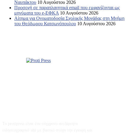
Ναυπάκτου
10 Αυγούστου 2026
Προσοχή σε παραπλανητικά email που εμφανίζονται ως
μηνύματα του e-ΕΦΚΑ
10 Αυγούστου 2026
Αίτημα για Ονοματοδοσία Σχολικής Μονάδας στη Μνήμη
του Θεόδωρου Κατσωνόπουλου
10 Αυγούστου 2026
Σχετικά με εμάς
Το protipress είναι ένα σύγχρονο ανεξάρτητο
ειδησεογραφικό site με βασικό στόχο την έγκυρη και