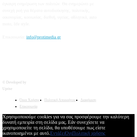
έγκαιρη ενημέρωση των πολιτών. Θα ενημερώνει με
συνεχή ροή για θέματα αυτοδιοίκησης, πολιτικής,
οικονομίας, κοινωνίας, διεθνή, υγείας, αθλητικά, auto
moto, life style.
Επικοινωνία:
info@protimedia.gr
© Developed by
Uprise
Όροι Χρήσης
Πολιτική Απορρήτου
Διαφήμιση
Επικοινωνία
Χρησιμοποιούμε cookies για να σας προσφέρουμε την καλύτερη
δυνατή εμπειρία στη σελίδα μας. Εάν συνεχίσετε να
χρησιμοποιείτε τη σελίδα, θα υποθέσουμε πως είστε
ικανοποιημένοι με αυτό.
Εντάξει
Όχι
Πολιτική χρήσης