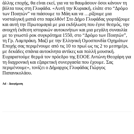
άλλης εποχής, θα είναι εκεί, για να τα θαυμάσουν όσοι κάνουν τη
βόλτα τους στη Γλυφάδα. «Αυτή την Κυριακή, ελάτε στο “Δρόμο
των Ποιητών” να πιάσουμε το Μάη και να …ρίξουμε μια
νοσταλγική ματιά στο παρελθόν! Στο Δήμο Γλυφάδας γιορτάζουμε
και αυτή την Πρωτομαγιά με μια εκδήλωση που έγινε θεσμός, την
ανοιχτή έκθεση ιστορικών αυτοκινήτων και μια μεγάλη συναυλία
με το γνωστό ροκ συγκρότημα 1550, στο “Δρόμο των Ποιητών”,
τη Γρ. Λαμπράκη. Μαζί με την Ελληνική Ομοσπονδία Οχημάτων
Εποχής σας περιμένουμε από τις 10 το πρωί ως τις 2 το μεσημέρι,
με δεκάδες σπάνια αυτοκίνητα αντίκες και πολλή μουσική.
Ευχαριστούμε θερμά τον πρόεδρο της ΕΟΟΕ Αντώνη Θεοχάρη για
τη διαχρονική και εξαιρετική συνεργασία που έχουμε. Σας
περιμένουμε», τονίζει ο Δήμαρχος Γλυφάδας Γιώργος
Παπανικολάου.
Ad - Διαφήμιση