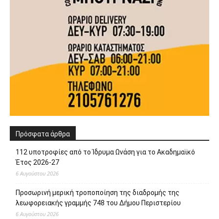
112 υποτροφίες από το Ίδρυμα Ωνάση για το Ακαδημαϊκό
Έτος 2026-27
6 Αυγούστου 2026
Προσωρινή μερική τροποποίηση της διαδρομής της
λεωφορειακής γραμμής 748 του Δήμου Περιστερίου
6 Αυγούστου 2026
Αποζημιώσεις Πληγέντων από την Πυρκαγιά στο δήμο
Μάνδρας – Ειδυλλίας
6 Αυγούστου 2026
Μια αγκαλιά αρκεί… για να αλλάξει μια ζωή! – Γίνε Ανάδοχος
ενός Αδέσποτου Σκύλου
6 Αυγούστου 2026
Ο Δήμος Χαϊδαρίου απομάκρυνε υπολείμματα, κλαδέματα και
ξερά δέντρα από το Άλσος Δαφνίου παρ’ ότι το Άλσος
βρίσκεται υπό την ευθύνη του Δασαρχείου Αιγάλεω
6 Αυγούστου 2026