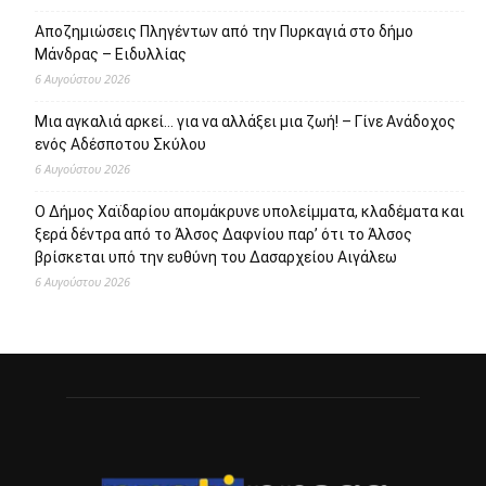
Σχετικά με εμάς
Το protipress είναι ένα σύγχρονο
ανεξάρτητο ειδησεογραφικό site με βασικό
στόχο την έγκυρη και έγκαιρη ενημέρωση
των πολιτών. Θα ενημερώνει με συνεχή ροή
για θέματα αυτοδιοίκησης, πολιτικής,
οικονομίας, κοινωνίας, διεθνή, υγείας,