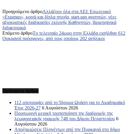
Προηγούμενο άρθρο
Αλλάζουν όλα στα ΑΕΙ: Εσωτερικό
«Erasmus», κοινά και δίπλα πτυχία, start-ups φοιτητών, νέες
αξιοκρατικές διαδικασίες εκλογής Καθηγητών, βιομηχανικά
διδακτορικά
Επόμενο άρθρο
Tο τελευταίο 24ωρο στην Ελλάδα εισήλθαν 612
Ουκρανοί πρόσφυγες, από τους οποίους 202 ανήλικοι
Πρόσφατα άρθρα
112 υποτροφίες από το Ίδρυμα Ωνάση για το Ακαδημαϊκό
Έτος 2026-27
6 Αυγούστου 2026
Προσωρινή μερική τροποποίηση της διαδρομής της
λεωφορειακής γραμμής 748 του Δήμου Περιστερίου
6
Αυγούστου 2026
Αποζημιώσεις Πληγέντων από την Πυρκαγιά στο δήμο