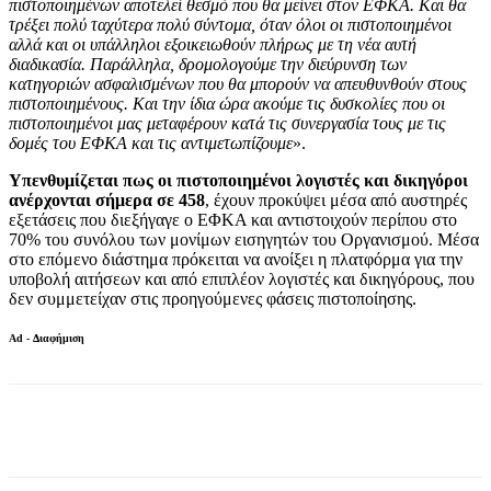
πιστοποιημένων αποτελεί θεσμό που θα μείνει στον ΕΦΚΑ. Και θα
τρέξει πολύ ταχύτερα πολύ σύντομα, όταν όλοι οι πιστοποιημένοι
αλλά και οι υπάλληλοι εξοικειωθούν πλήρως με τη νέα αυτή
διαδικασία. Παράλληλα, δρομολογούμε την διεύρυνση των
κατηγοριών ασφαλισμένων που θα μπορούν να απευθυνθούν στους
πιστοποιημένους. Και την ίδια ώρα ακούμε τις δυσκολίες που οι
πιστοποιημένοι μας μεταφέρουν κατά τις συνεργασία τους με τις
δομές του ΕΦΚΑ και τις αντιμετωπίζουμε
».
Υπενθυμίζεται πως οι πιστοποιημένοι λογιστές και δικηγόροι
ανέρχονται σήμερα σε 458
, έχουν προκύψει μέσα από αυστηρές
εξετάσεις που διεξήγαγε ο ΕΦΚΑ και αντιστοιχούν περίπου στο
70% του συνόλου των μονίμων εισηγητών του Οργανισμού. Μέσα
στο επόμενο διάστημα πρόκειται να ανοίξει η πλατφόρμα για την
υποβολή αιτήσεων και από επιπλέον λογιστές και δικηγόρους, που
δεν συμμετείχαν στις προηγούμενες φάσεις πιστοποίησης.
Ad - Διαφήμιση