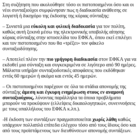
Στη συζήτηση που ακολούθησε τόσο οι πιστοποιημένοι όσο και οι
νέοι συνταξιούχοι συμφώνησαν πως η διαδικασία ανάθεσης σε
λογιστή ή δικηγόρο της έκδοσης της κύριας σύνταξης:
– Συνιστά μια
εύκολη και φιλική διαδικασία
για τον πολίτη,
καθώς αυτή ξεκινά μέσω της ηλεκτρονικής υποβολής αίτησης
κύριας σύνταξης στην ιστοσελίδα του ΕΦΚΑ, όπου εκεί επιλέγει
και τον πιστοποιημένο που θα «τρέξει» τον φάκελο
συνταξιοδότησης.
– Αποτελεί πλέον την
πιο γρήγορη διαδικασία
στον ΕΦΚΑ για να
εκδοθεί μια σύνταξη και συγκεκριμένα σε λιγότερο από 90 ημέρες.
Μάλιστα υπήρξαν συνταξιοδοτικές αποφάσεις που εκδόθηκαν
εντός 60 ημερών ή ακόμα και εντός 45 ημερών.
– Οι πιστοποιημένοι παρέχουν σε όλα τα στάδια απονομής της
σύνταξης
άμεση και έγκυρη ενημέρωση στους εν αναμονή
συνταξιούχους,
λύνοντας παράλληλα τα όποια προβλήματα
μπορούν να προκύψουν (ελλείψεις δικαιολογητικών, συνεννοήσεις
με τους υπαλλήλους του ΕΦΚΑ κ.λπ.).
-Η έκδοση των συντάξεων πραγματοποιείται
χωρίς λάθη
καθώς
υπάρχουν πολλαπλά επίπεδα ελέγχου τόσο από τους ίδιους όσο και
από τους προϊστάμενους των διευθύνσεων απονομής συντάξεων.