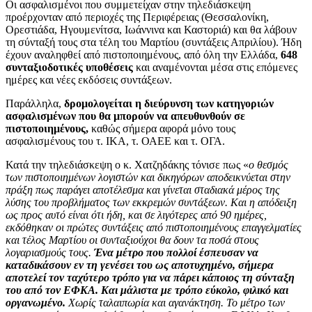
Οι ασφαλισμένοι που συμμετείχαν στην τηλεδιάσκεψη
προέρχονταν από περιοχές της Περιφέρειας (Θεσσαλονίκη,
Ορεστιάδα, Ηγουμενίτσα, Ιωάννινα και Καστοριά) και θα λάβουν
τη σύνταξή τους στα τέλη του Μαρτίου (συντάξεις Απριλίου). Ήδη
έχουν αναληφθεί από πιστοποιημένους, από όλη την Ελλάδα,
648
συνταξιοδοτικές υποθέσεις
και αναμένονται μέσα στις επόμενες
ημέρες και νέες εκδόσεις συντάξεων.
Παράλληλα,
δρομολογείται η διεύρυνση των κατηγοριών
ασφαλισμένων που θα μπορούν να απευθυνθούν σε
πιστοποιημένους,
καθώς σήμερα αφορά μόνο τους
ασφαλισμένους του τ. ΙΚΑ, τ. ΟΑΕΕ και τ. ΟΓΑ.
Κατά την τηλεδιάσκεψη ο κ. Χατζηδάκης τόνισε πως «
ο θεσμός
των πιστοποιημένων λογιστών και δικηγόρων αποδεικνύεται στην
πράξη πως παράγει αποτέλεσμα και γίνεται σταδιακά μέρος της
λύσης του προβλήματος των εκκρεμών συντάξεων. Και η απόδειξη
ως προς αυτό είναι ότι ήδη, και σε λιγότερες από 90 ημέρες,
εκδόθηκαν οι πρώτες συντάξεις από πιστοποιημένους επαγγελματίες
και τέλος Μαρτίου οι συνταξιούχοι θα δουν τα ποσά στους
λογαριασμούς τους.
Ένα μέτρο που πολλοί έσπευσαν να
καταδικάσουν εν τη γενέσει του ως αποτυχημένο, σήμερα
αποτελεί τον ταχύτερο τρόπο για να πάρει κάποιος τη σύνταξη
του από τον ΕΦΚΑ. Και μάλιστα με τρόπο εύκολο, φιλικό και
οργανωμένο.
Χωρίς ταλαιπωρία και αγανάκτηση. Το μέτρο των