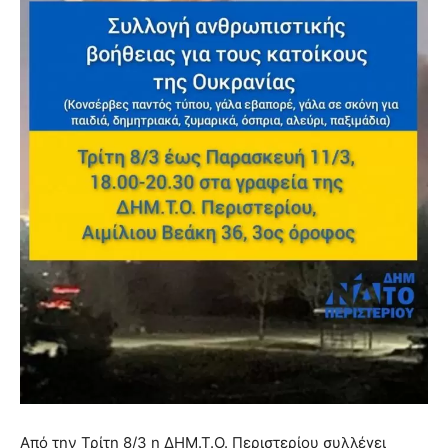
Από την Τρίτη 8/3 η ΔΗΜ.Τ.Ο. Περιστερίου συλλέγει