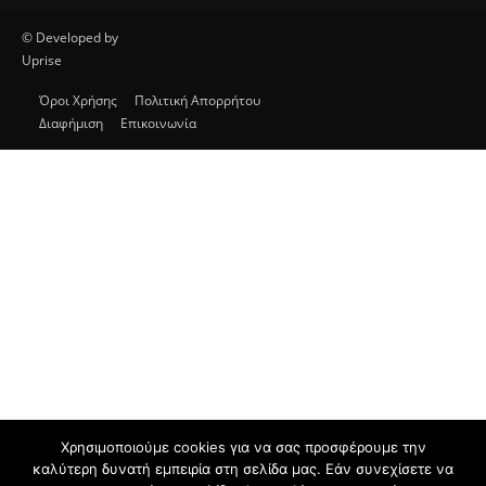
στόχο την έγκυρη και έγκαιρη ενημέρωση
των πολιτών. Θα ενημερώνει με συνεχή ροή
για θέματα αυτοδιοίκησης, πολιτικής,
οικονομίας, κοινωνίας, διεθνή, υγείας,
αθλητικά, auto moto, life style.
Επικοινωνία:
info@protimedia.gr
© Developed by
Uprise
Όροι Χρήσης
Πολιτική Απορρήτου
Διαφήμιση
Επικοινωνία
Χρησιμοποιούμε cookies για να σας προσφέρουμε την
καλύτερη δυνατή εμπειρία στη σελίδα μας. Εάν συνεχίσετε να