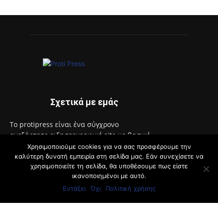
Σχετικά με εμάς
Το protipress είναι ένα σύγχρονο
ανεξάρτητο ειδησεογραφικό site με βασικό
στόχο την έγκυρη και έγκαιρη ενημέρωση
Χρησιμοποιούμε cookies για να σας προσφέρουμε την
των πολιτών. Θα ενημερώνει με συνεχή ροή
καλύτερη δυνατή εμπειρία στη σελίδα μας. Εάν συνεχίσετε να
χρησιμοποιείτε τη σελίδα, θα υποθέσουμε πως είστε
για θέματα αυτοδιοίκησης, πολιτικής,
ικανοποιημένοι με αυτό.
οικονομίας, κοινωνίας, διεθνή, υγείας,
αθλητικά, auto moto, life style.
Εντάξει
Όχι
Πολιτική χρήσης
Επικοινωνία:
info@protimedia.gr