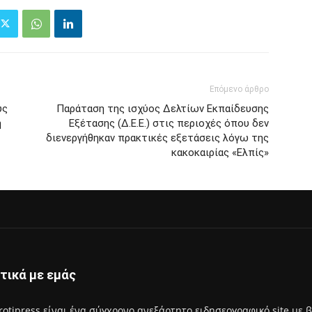
Επόμενο άρθρο
υς
Παράταση της ισχύος Δελτίων Εκπαίδευσης
ή
Εξέτασης (Δ.Ε.Ε.) στις περιοχές όπου δεν
διενεργήθηκαν πρακτικές εξετάσεις λόγω της
κακοκαιρίας «Ελπίς»
τικά με εμάς
rotipress είναι ένα σύγχρονο ανεξάρτητο ειδησεογραφικό site με 