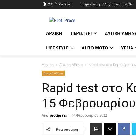
C
Παρασκευή, 7 Αυγούστου, 2026
27.1
Peristeri
ΑΡΧΙΚΉ
ΠΕΡΙΣΤΈΡΙ
ΔΥΤΙΚΉ ΑΘΉΝ
LIFE STYLE
AUTO MOTO
ΥΓΕΊΑ
Αρχική
Δυτική Αθήνα
Rapid test στο Καματερό τη
Δυτική Αθήνα
Rapid test στο 
15 Φεβρουαρίου
Από
protipress
-
14 Φεβρουαρίου 2022
Κοινοποίηση