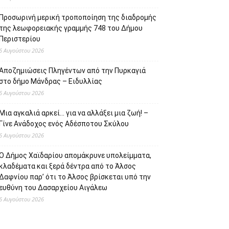
Προσωρινή μερική τροποποίηση της διαδρομής
της λεωφορειακής γραμμής 748 του Δήμου
Περιστερίου
6 Αυγούστου 2026
Αποζημιώσεις Πληγέντων από την Πυρκαγιά
στο δήμο Μάνδρας – Ειδυλλίας
6 Αυγούστου 2026
Μια αγκαλιά αρκεί… για να αλλάξει μια ζωή! –
Γίνε Ανάδοχος ενός Αδέσποτου Σκύλου
6 Αυγούστου 2026
Ο Δήμος Χαϊδαρίου απομάκρυνε υπολείμματα,
κλαδέματα και ξερά δέντρα από το Άλσος
Δαφνίου παρ’ ότι το Άλσος βρίσκεται υπό την
ευθύνη του Δασαρχείου Αιγάλεω
6 Αυγούστου 2026