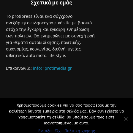
Σχετικά με εμάς
Το protipress είναι ένα σύγχρονο
ανεξάρτητο ειδησεογραφικό site με βασικό
στόχο την έγκυρη και έγκαιρη ενημέρωση
των πολιτών. Θα ενημερώνει με συνεχή ροή
για θέματα αυτοδιοίκησης, πολιτικής,
οικονομίας, κοινωνίας, διεθνή, υγείας,
αθλητικά, auto moto, life style.
Επικοινωνία:
info@protimedia.gr
Χρησιμοποιούμε cookies για να σας προσφέρουμε την
© Developed by
καλύτερη δυνατή εμπειρία στη σελίδα μας. Εάν συνεχίσετε να
Uprise
χρησιμοποιείτε τη σελίδα, θα υποθέσουμε πως είστε
ικανοποιημένοι με αυτό.
Όροι Χρήσης
Πολιτική Απορρήτου
Εντάξει
Όχι
Πολιτική χρήσης
Διαφήμιση
Επικοινωνία