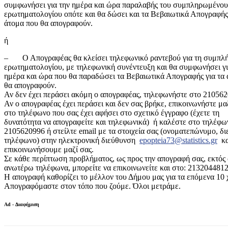
συμφωνήσει για την ημέρα και ώρα παραλαβής του συμπληρωμένου
ερωτηματολογίου οπότε και θα δώσει και τα Βεβαιωτικά Απογραφής 
άτομα που θα απογραφούν.
ή
– Ο Απογραφέας θα κλείσει τηλεφωνικό ραντεβού για τη συμπλ
ερωτηματολογίου, με τηλεφωνική συνέντευξη και θα συμφωνήσει γι
ημέρα και ώρα που θα παραδώσει τα Βεβαιωτικά Απογραφής για τα
θα απογραφούν.
Αν δεν έχει περάσει ακόμη ο απογραφέας, τηλεφωνήστε στo 210562
Αν ο απογραφέας έχει περάσει και δεν σας βρήκε, επικοινωνήστε μα
στο τηλέφωνο που σας έχει αφήσει στο σχετικό έγγραφο (έχετε τη
δυνατότητα να απογραφείτε και τηλεφωνικά) ή καλέστε στo τηλέφω
2105620996 ή στείλτε email με τα στοιχεία σας (ονοματεπώνυμο, δι
τηλέφωνο) στην ηλεκτρονική διεύθυνση
epopteia73@statistics.gr
κα
επικοινωνήσουμε μαζί σας.
Σε κάθε περίπτωση προβλήματος, ως προς την απογραφή σας, εκτός 
ανωτέρω τηλέφωνα, μπορείτε να επικοινωνείτε και στο: 2132044812
Η απογραφή καθορίζει το μέλλον του Δήμου μας για τα επόμενα 10 
Απογραφόμαστε στον τόπο που ζούμε. Όλοι μετράμε.
Ad - Διαφήμιση