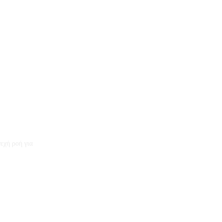
εχή ροή για