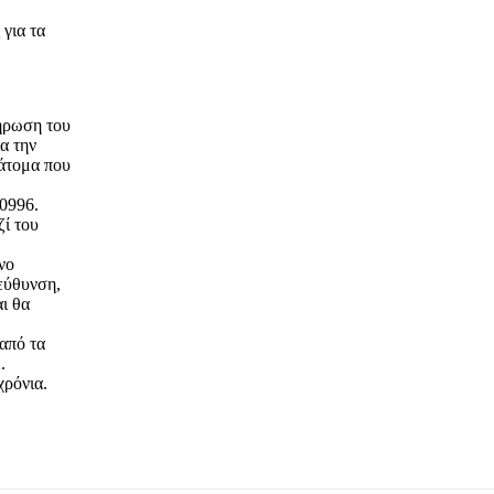
για τα
ήρωση του
α την
 άτομα που
0996.
ζί του
νo
εύθυνση,
ι θα
από τα
.
χρόνια.