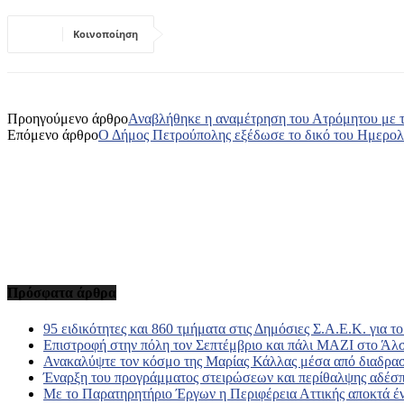
Κοινοποίηση
Προηγούμενο άρθρο
Αναβλήθηκε η αναμέτρηση του Ατρόμητου με 
Επόμενο άρθρο
Ο Δήμος Πετρούπολης εξέδωσε το δικό του Ημερολ
Πρόσφατα άρθρα
95 ειδικότητες και 860 τμήματα στις Δημόσιες Σ.Α.Ε.Κ. για τ
Επιστροφή στην πόλη τον Σεπτέμβριο και πάλι ΜΑΖΙ στο Άλ
Ανακαλύψτε τον κόσμο της Μαρίας Κάλλας μέσα από διαδραστ
Έναρξη του προγράμματος στειρώσεων και περίθαλψης αδέσ
Με το Παρατηρητήριο Έργων η Περιφέρεια Αττικής αποκτά έν