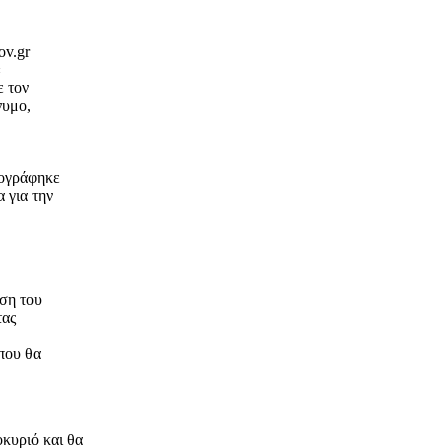
v.gr
«
ε τον
νυμο,
πογράφηκε
 για την
ση του
τας
που θα
κυριό και θα