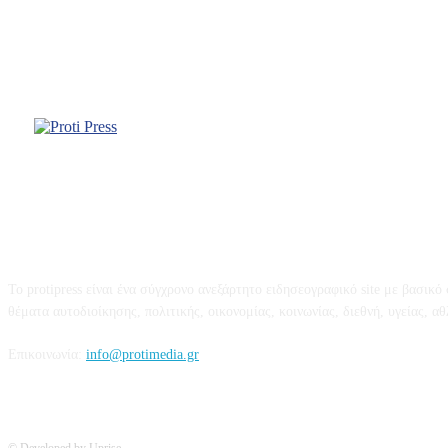
Σχετικά με εμάς
Το protipress είναι ένα σύγχρονο ανεξάρτητο ειδησεογραφικό site με βασικ
θέματα αυτοδιοίκησης, πολιτικής, οικονομίας, κοινωνίας, διεθνή, υγείας, αθλη
Επικοινωνία:
info@protimedia.gr
© Developed by Uprise