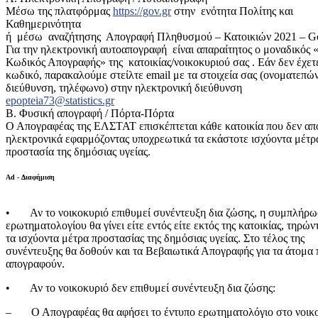
Μέσω της πλατφόρμας
https://gov.gr
στην ενότητα Πολίτης και
Καθημερινότητα
ή μέσω αναζήτησης Απογραφή Πληθυσμού – Κατοικιών 2021 – Go
Για την ηλεκτρονική αυτοαπογραφή είναι απαραίτητος ο μοναδικός 
Κωδικός Απογραφής» της κατοικίας/νοικοκυριού σας . Εάν δεν έχετ
κωδικό, παρακαλούμε στείλτε email με τα στοιχεία σας (ονοματεπώ
διεύθυνση, τηλέφωνο) στην ηλεκτρονική διεύθυνση
epopteia73@statistics.gr
B. Φυσική απογραφή / Πόρτα-Πόρτα
Ο Απογραφέας της ΕΛΣΤΑΤ επισκέπτεται κάθε κατοικία που δεν α
ηλεκτρονικά εφαρμόζοντας υποχρεωτικά τα εκάστοτε ισχύοντα μέτρα
προστασία της δημόσιας υγείας.
Ad - Διαφήμιση
• Αν το νοικοκυριό επιθυμεί συνέντευξη δια ζώσης, η συμπλήρω
ερωτηματολογίου θα γίνει είτε εντός είτε εκτός της κατοικίας, τηρών
τα ισχύοντα μέτρα προστασίας της δημόσιας υγείας. Στο τέλος της
συνέντευξης θα δοθούν και τα Βεβαιωτικά Απογραφής για τα άτομα 
απογραφούν.
• Αν το νοικοκυριό δεν επιθυμεί συνέντευξη δια ζώσης:
– Ο Απογραφέας θα αφήσει το έντυπο ερωτηματολόγιο στο νοικο