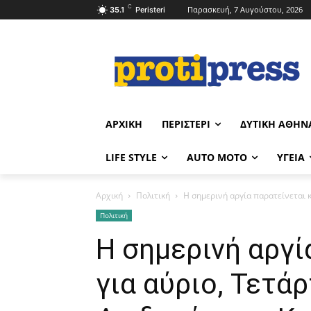
C
Παρασκευή, 7 Αυγούστου, 2026
35.1
Peristeri
ΑΡΧΙΚΉ
ΠΕΡΙΣΤΈΡΙ
ΔΥΤΙΚΉ ΑΘΉΝ
LIFE STYLE
AUTO MOTO
ΥΓΕΊΑ
Αρχική
Πολιτική
Η σημερινή αργία παρατείνεται κα
Πολιτική
Η σημερινή αργί
για αύριο, Τετάρ