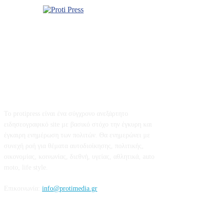
Σχετικά με εμάς
Το protipress είναι ένα σύγχρονο ανεξάρτητο
ειδησεογραφικό site με βασικό στόχο την έγκυρη και
έγκαιρη ενημέρωση των πολιτών. Θα ενημερώνει με
συνεχή ροή για θέματα αυτοδιοίκησης, πολιτικής,
οικονομίας, κοινωνίας, διεθνή, υγείας, αθλητικά, auto
moto, life style.
Επικοινωνία:
info@protimedia.gr