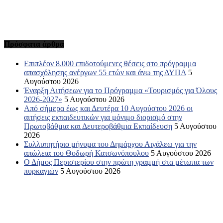
Πρόσφατα άρθρα
Επιπλέον 8.000 επιδοτούμενες θέσεις στο πρόγραμμα
απασχόλησης ανέργων 55 ετών και άνω της ΔΥΠΑ
5
Αυγούστου 2026
Έναρξη Αιτήσεων για το Πρόγραμμα «Τουρισμός για Όλους
2026-2027»
5 Αυγούστου 2026
Από σήμερα έως και Δευτέρα 10 Αυγούστου 2026 οι
αιτήσεις εκπαιδευτικών για μόνιμο διορισμό στην
Πρωτοβάθμια και Δευτεροβάθμια Εκπαίδευση
5 Αυγούστου
2026
Συλλυπητήριο μήνυμα του Δημάρχου Αιγάλεω για την
απώλεια του Θοδωρή Κατσωνόπουλου
5 Αυγούστου 2026
Ο Δήμος Περιστερίου στην πρώτη γραμμή στα μέτωπα των
πυρκαγιών
5 Αυγούστου 2026