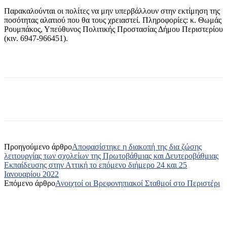
Παρακαλούνται οι πολίτες να μην υπερβάλλουν στην εκτίμηση της
ποσότητας αλατιού που θα τους χρειαστεί. Πληροφορίες: κ. Θωμάς
Ρουμπάκος, Υπεύθυνος Πολιτικής Προστασίας Δήμου Περιστερίου
(κιν. 6947-966451).
Προηγούμενο άρθρο
Aποφασίστηκε η διακοπή της δια ζώσης
λειτουργίας των σχολείων της Πρωτοβάθμιας και Δευτεροβάθμιας
Εκπαίδευσης στην Αττική το επόμενο διήμερο 24 και 25
Ιανουαρίου 2022
Επόμενο άρθρο
Ανοιχτοί οι Βρεφονηπιακοί Σταθμοί στο Περιστέρι