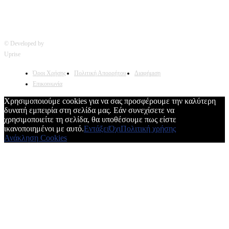
© Developed by
Uprise
Όροι Χρήσης
Πολιτική Απορρήτου
Διαφήμιση
Επικοινωνία
Χρησιμοποιούμε cookies για να σας προσφέρουμε την καλύτερη
δυνατή εμπειρία στη σελίδα μας. Εάν συνεχίσετε να
χρησιμοποιείτε τη σελίδα, θα υποθέσουμε πως είστε
ικανοποιημένοι με αυτό.
Εντάξει
Όχι
Πολιτική χρήσης
Ανάκληση Cookies