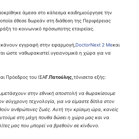
οκρίθηκε άμεσα στο κάλεσμα και
δημιούργησε την
οποία έθεσε δωρεάν στη διάθεση της Περιφέρειας
πράξη το κοινωνικό πρόσωπο
της εταιρείας.
α
κάνουν εγγραφή στην εφαρμογή,
DoctorNext 2 Me
και
ται ώστε να
θωρακιστεί υγειονομικά η χώρα για να
αι Πρόεδρος του ΙΣΑ
Γ.Πατούλης,
τόνισε
τα εξής:
υμμετάσχουν στην εθνική αποστολή να θωρακίσουμε
ον σύγχρονη τεχνολογία, για να είμαστε δίπλα στον
θούν ανθρώπινες ζωές. Αυτή την κρίσιμη ώρα, κανείς
ευτούμε στη μάχη που
θα δώσει η χώρα μας και να
ίτες μας που μπορεί να βρεθούν σε κίνδυνο.