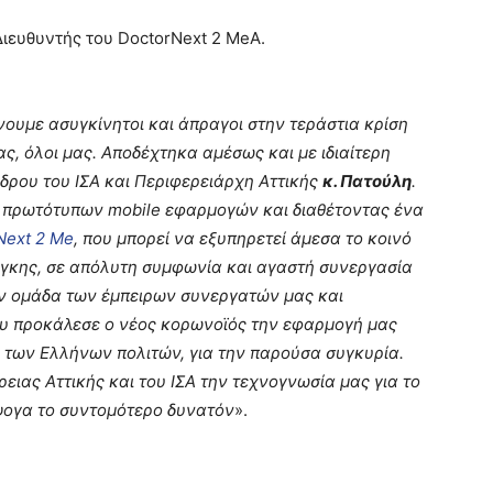
 Διευθυντής του
Doctor
Next
2
Me
Α.
νουμε ασυγκίνητοι και άπραγοι στην τεράστια κρίση
ας, όλοι μας
.
Αποδέχτηκα αμέσως και με ιδιαίτερη
δρου του ΙΣΑ και Περιφερειάρχη Αττικής
κ. Πατούλη
.
ων πρωτότυπων
mobile
εφαρμογών και διαθέτοντας ένα
Next
2 Me
, που μπορεί να εξυπηρετεί άμεσα το κοινό
άγκης, σε απόλυτη συμφωνία και αγαστή συνεργασία
ην ομάδα των έμπειρων συνεργατών μας και
ου προκάλεσε ο νέος κορωνοϊός την εφαρμογή μας
η των Ελλήνων πολιτών, για την παρούσα συγκυρία.
ειας Αττικής και του ΙΣΑ την τεχνογνωσία μας για το
ψογα το συντομότερο δυνατόν
».