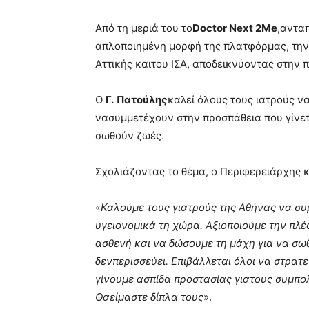
Από τη μεριά του το
Doctor
Next
2
Me
,
ανταπ
απλοποιημένη μορφή της πλατφόρμας, την
Αττικής και
του ΙΣΑ, αποδεικνύοντας στην 
Ο
Γ
.
Πατούλης
καλεί όλους τους ιατρούς ν
να
συμμετέχουν στην προσπάθεια που γίνε
σωθούν ζωές.
Σχολιάζοντας το θέμα, ο Περιφερειάρχης κ
«
Καλούμε τους γιατρούς της Αθήνας να σ
υγειονομικά τη χώρα. Αξιοποιούμε την πλέ
ασθενή και να δώσουμε τη μάχη για να σω
δεν
περισσεύει. Επιβάλλεται όλοι να στρατ
γίνουμε ασπίδα προστασίας για
τους συμπολ
Θα
είμαστε δίπλα τους
».