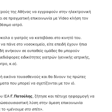
τρούς της Αθήνας να εγγραφούν στην ηλεκτρονική
ι σε πραγματική επικοινωνία με
Video
κλήση τον
θέσιμο ιατρό.
ύκολα ο γιατρός να κατεβάσει στο
κινητό του.
 να πάνε στο νοσοκομείο, είτε επειδή έχουν ήπια
ειδή ανήκουν σε ευπαθείς ομάδες θα μπορούν
με
διάφορες ειδικότητες γιατρών (γενικής ιατρικής,
τρο, κ.α).
κή εικόνα του
ασθενούς και θα δίνουν τις πρώτες
ατα που μπορεί να σχετίζονται με τον ιό.
ου ΙΣΑ
Γ. Πατούλης
, ζήτησε και πέτυχε η
εφαρμογή να
δώσει
ουσιαστική λύση στην άμεση επικοινωνία
 το «
μένουμε στο σπίτι
».