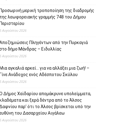
Προσωρινή μερική τροποποίηση της διαδρομής
της λεωφορειακής γραμμής 748 του Δήμου
Περιστερίου
6 Αυγούστου 2026
Αποζημιώσεις Πληγέντων από την Πυρκαγιά
στο δήμο Μάνδρας – Ειδυλλίας
6 Αυγούστου 2026
Μια αγκαλιά αρκεί… για να αλλάξει μια ζωή! –
Γίνε Ανάδοχος ενός Αδέσποτου Σκύλου
6 Αυγούστου 2026
Ο Δήμος Χαϊδαρίου απομάκρυνε υπολείμματα,
κλαδέματα και ξερά δέντρα από το Άλσος
Δαφνίου παρ’ ότι το Άλσος βρίσκεται υπό την
ευθύνη του Δασαρχείου Αιγάλεω
6 Αυγούστου 2026