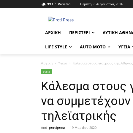
C
Πέμπτη, 6 Αυγούστου, 2026
33.1
Peristeri
ΑΡΧΙΚΉ
ΠΕΡΙΣΤΈΡΙ
ΔΥΤΙΚΉ ΑΘΉΝ
LIFE STYLE
AUTO MOTO
ΥΓΕΊΑ
Αρχική
Υγεία
Kάλεσμα στους γιατρούς της Αθήνας
Υγεία
Kάλεσμα στους 
να συμμετέχουν
τηλεϊατρικής
Από
protipress
-
19 Μαρτίου 2020