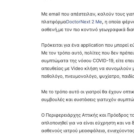
M
ε
email
που απέστειλαν, καλούν τους για
πλατφόρμα
DoctorNext 2 Me
,
η οποία φέρνε
ασθενή,
με τον πιο κοντινό γεωγραφικά δια
Πρόκειται για ένα
application
που μπορεί ε
Με τον τρόπο αυτό, πολίτες που δεν πρέπει
συμπτώματα της νόσου
COVID
-19, είτε επ
απευθείας με
Video
κλήση να συνομιλούν 
παθολόγο, πνευμονολόγο, ψυχίατρο, παιδία
Με το τρόπο αυτό οι γιατροί θα έχουν οπτι
συμβουλές και συστάσεις για
τυχόν συμπτώμ
Ο Περιφερειάρχης Αττικής και Πρόεδρος τ
απλοποιηθεί για να είναι εύχρηστη και να 
ασθενούς ιατρού με
ασφάλεια, ενισχύοντας